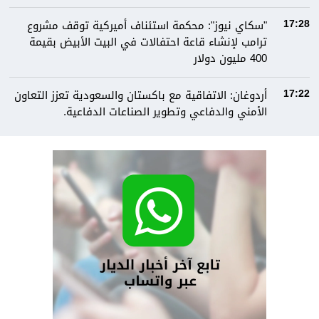
"سكاي نيوز": محكمة استئناف أميركية توقف مشروع
17:28
ترامب لإنشاء قاعة احتفالات في البيت الأبيض بقيمة
400 مليون دولار
أردوغان: الاتفاقية مع باكستان والسعودية تعزز التعاون
17:22
الأمني والدفاعي وتطوير الصناعات الدفاعية.