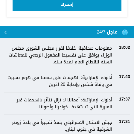
إشترك
عاجل 24/7
معلومات صحافية: خلافا لقرار مجلس الشورى مجلس
18:02
الوزراء يوافق على تقسيط المفعول الرجعي للمعاشات
الستة للقطاع العام لمدة سنة.
أدنوك الإماراتية: الهجمات على سفننا في هرمز تسببت
17:43
في وفاة شخص وإصابة 20 آخرين
أدنوك الإماراتية: أعمالنا لا تزال تتأثر بالهجمات غير
17:37
المبررة التي تستهدف كوادرنا وأصولنا.
جيش الاحتلال الاسرائيلي ينفذ تفجيراً في بلدة زوطر
17:31
الشرقية في جنوب لبنان.