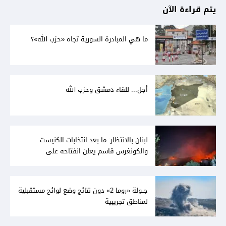
يتم قراءة الآن
ما هي المبادرة السورية تجاه «حزب الله»؟
أجل... للقاء دمشق وحزب الله
لبنان بالانتظار: ما بعد انتخابات الكنيست
والكونغرس قاسم يعلن انفتاحه على
المفاوضات مع دمشق... وصمت سوري يقابله
جــولة «روما 2» دون نتائج وضع لوائح مستقبلية
لمناطق تجريبية