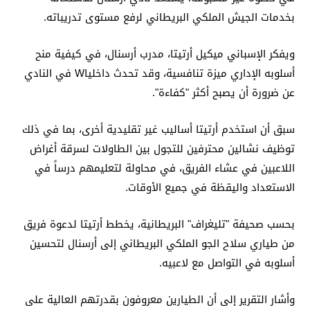
بخدمات الجيش الملكي البريطاني لرفع مستوى تدريباته.
ويفكر الإسباني ميكيل أرتيتا، مدرب أرسنال، في كيفية منح
أسلوبه الإداري ميزة تنافسية، وقد تحدث داخلياW في النادي
عن ضرورة أن يصبح أكثر "كفاءة".
سبق أن استخدم أرتيتا أساليب غير تقليدية أخرى، بما في ذلك
توظيف نشالين محترفين للتجول بين الطاولات لسرقة أغراض
اللاعبين في عشاء الفريق، في محاولة لتعليمهم درساً في
الاستعداد واليقظة في جميع الأوقات.
بحسب صحيفة "تليغراف" البريطانية، يخطط أرتيتا لدعوة فريق
من طياري سلاح الجو الملكي البريطاني إلى أرسنال لتحسين
أسلوبه في التواصل مع لاعبيه.
وأشار التقرير إلى أن الطيارين معروفون بقدرتهم العالية على