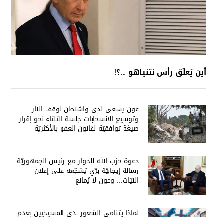
أين يُعلّق رأس نتنياهو ...؟!
عون يسعى لدى واشنطن لوقف النار
وتوسيع الانسحابات جلسة الثلثاء نحو إقرار
صيغة توافقيّة لقانون العفو بالأكثريّة
دعوة حزب الله للحوار مع رئيس الجمهوريّة
رسالة إيجابيّة برّي يُشجّعه على إعلان
النيّات... وعون لا يُمانع
لماذا يتنامى الشعور لدى المسيحيين بعدم