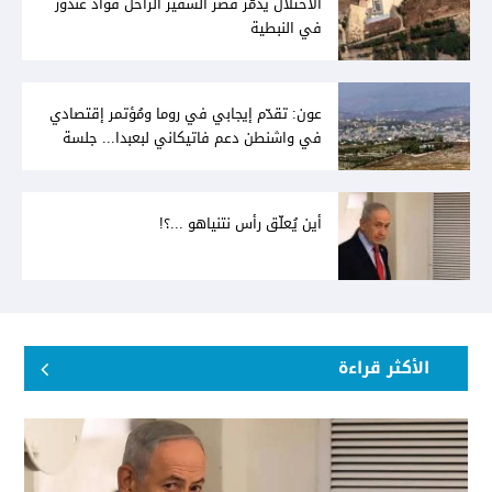
الاحتلال يدمّر قصر السفير الراحل فؤاد غندور
في النبطية
عون: تقدّم إيجابي في روما ومُؤتمر إقتصادي
في واشنطن دعم فاتيكاني لبعبدا... جلسة
تشريعيّة ليومين... ونفط العراق على الطاولة
أين يُعلّق رأس نتنياهو ...؟!
الأكثر قراءة