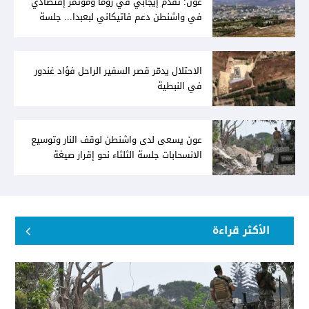
عون: تقدّم إيجابي في روما ومُؤتمر إقتصادي
في واشنطن دعم فاتيكاني لبعبدا... جلسة
تشريعيّة ليومين... ونفط العراق على الطاولة
الاحتلال يدمّر قصر السفير الراحل فؤاد غندور
في النبطية
عون يسعى لدى واشنطن لوقف النار وتوسيع
الانسحابات جلسة الثلثاء نحو إقرار صيغة
توافقيّة لقانون العفو بالأكثريّة
الأكثر قراءة