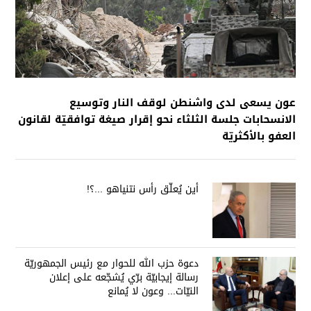
عون يسعى لدى واشنطن لوقف النار وتوسيع
الانسحابات جلسة الثلثاء نحو إقرار صيغة توافقيّة لقانون
العفو بالأكثريّة
أين يُعلّق رأس نتنياهو ...؟!
دعوة حزب الله للحوار مع رئيس الجمهوريّة
رسالة إيجابيّة برّي يُشجّعه على إعلان
النيّات... وعون لا يُمانع