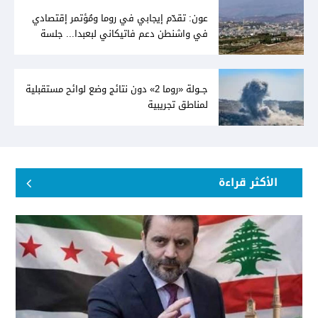
عون: تقدّم إيجابي في روما ومُؤتمر إقتصادي
في واشنطن دعم فاتيكاني لبعبدا... جلسة
تشريعيّة ليومين... ونفط العراق على الطاولة
جــولة «روما 2» دون نتائج وضع لوائح مستقبلية
لمناطق تجريبية
الأكثر قراءة