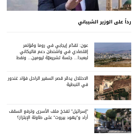
رداً على الوزير الشيباني
عون: تقدّم إيجابي في روما ومُؤتمر
إقتصادي في واشنطن دعم فاتيكاني
لبعبدا... جلسة تشريعيّة ليومين... ونفط
العراق على الطاولة
الاحتلال يدمّر قصر السفير الراحل فؤاد غندور
في النبطية
"إسرائيل" تفخخ ملف الأسرى وترفع السقف
أراد و"يهود بيروت" على طاولة الإبتزاز؟