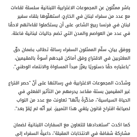
باشر ممثّلون عن المجموعات الاغترابية اللبنانية سلسلة لقاءات
مع عدد من سفراء لبنان في الخارج، استهلّوها بلقاء سفير
لبنان في فرنسا ربيع الشاعر، على أن يستكملوا لقاءاتهم لاحقًا
في عدد من العواصم والمدن التي تضم جاليات لبنانية فاعلة.
ووفق بيان، سلّم الممثلون السفراء رسالة تطالب بضمان حقّ
المغتربين في الاقتراع وفق أماكن قيدهم أسوةً بالمقيمين،
"باعتباره حقًا دستوريًا يعزّز مبدأ المساواة والانتماء الوطني".
وشدّدت المجموعات الاغترابية في رسالتها على أنّ "حصر اقتراع
غير المقيمين بستة مقاعد يحرمهم من التأثير الفعلي في
الحياة السياسية"، مذكّرةً بأنّها" تعاونت مع عدد من النواب
لصياغة اقتراح قانون يلغي هذا التمييز، غير أنّه لم يُقرّ بعد".
كما اكدت "استعدادها للتعاون مع السفارات اللبنانية لضمان
مشاركة شفافة في الانتخابات المقبلة"، داعيةً السفراء إلى