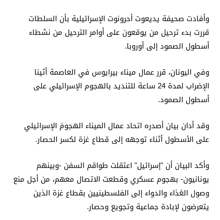
وأفادت صحيفة يديعوت أحرونوت الإسرائيلية بأن السلطات
قررت بدء ترحيل من يوقعون على أوامر الترحيل من نشطاء
أسطول الصمود إلى أوروبا.
وفي اليونان، قرر عمال ميناء بيرايوس في العاصمة أثينا
الإضراب لمدة 24 ساعة للتنديد بالهجوم الإسرائيلي على
أسطول الصمود.
وقد أدان بيان أصدره اتحاد عمال الميناء الهجومَ الإسرائيلي
على الأسطول أثناء توجهه إلى قطاع غزة لكسر الحصار.
وأكد البيان أن "إسرائيل" اعتقلت طواقم السفن -وبينهم
يونانيون- بهجوم عسكري وقطعت الاتصال معهم، من أجل منع
وصول الغذاء والدواء إلى الفلسطينيين بقطاع غزة الذين
يتعرضون لإبادة جماعية وتجويع وحصار.