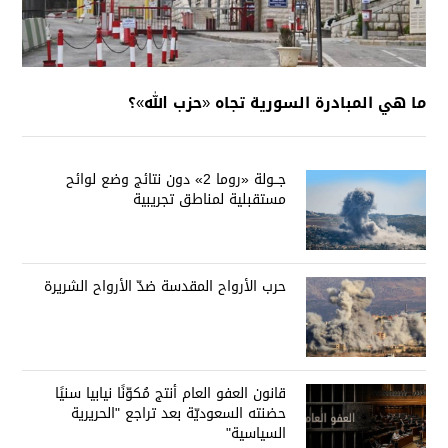
ما هي المبادرة السورية تجاه «حزب الله»؟
جــولة «روما 2» دون نتائج وضع لوائح
مستقبلية لمناطق تجريبية
حرب الأرواح المقدسة ضدّ الأرواح الشريرة
قانون العفو العام أنتج مُكوّنًا نيابيا سنيًا
حضنته السعوديّة بعد تراجع "الحريرية
السياسية"