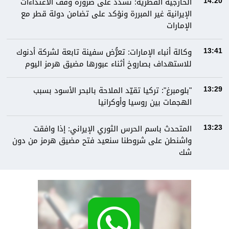
الخارجية القطرية: نشدد على ضرورة وقف الاعتداءات
14:20
الإيرانية غير المبررة ونؤكد على تضامن دولة قطر مع
الإمارات
وكالة أنباء الإمارات: تعرُّض سفينة تابعة لشركة أدنوك
13:41
للاستهداف بصاروخ أثناء عبورها مضيق هرمز اليوم
"بلومبرغ": تركيا تقيّد الملاحة بالبحر الأسود بسبب
13:29
الهجمات بين روسيا وأوكرانيا
المتحدث باسم الحرس الثوري الإيراني: إذا وافقت
13:23
واشنطن على شروطنا سنعيد فتح مضيق هرمز من دون
شك