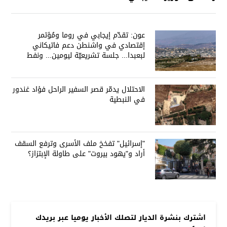
عون: تقدّم إيجابي في روما ومُؤتمر
إقتصادي في واشنطن دعم فاتيكاني
لبعبدا... جلسة تشريعيّة ليومين... ونفط
العراق على الطاولة
الاحتلال يدمّر قصر السفير الراحل فؤاد غندور
في النبطية
"إسرائيل" تفخخ ملف الأسرى وترفع السقف
أراد و"يهود بيروت" على طاولة الإبتزاز؟
اشترك بنشرة الديار لتصلك الأخبار يوميا عبر بريدك