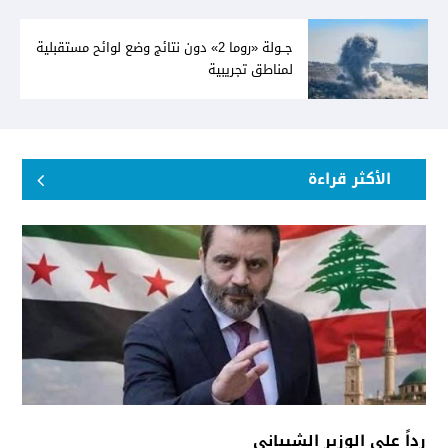
جــولة «روما 2» دون نتائج وضع لوائح مستقبلية
لمناطق تجريبية
الأكثر قراءة
رداً على الوزير الشيباني