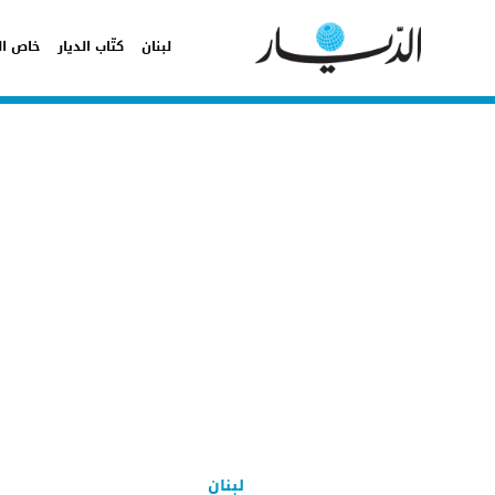
لبنان
كتّاب الديار
خاص ال
لبنان