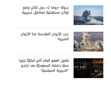
جــولة «روما 2» دون نتائج وضع
لوائح مستقبلية لمناطق تجريبية
حرب الأرواح المقدسة ضدّ الأرواح
الشريرة
قانون العفو العام أنتج مُكوّنًا نيابيا
سنيًا حضنته السعوديّة بعد تراجع
"الحريرية السياسية"