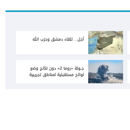
أجل... للقاء دمشق وحزب الله
جــولة «روما 2» دون نتائج وضع
لوائح مستقبلية لمناطق تجريبية