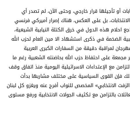
ابات أو تأجيلها قرار خارجي، وحتى الآن، لم تصدر أي
لانتخابات، بل على العكس، هناك إصرار أميركي فرنسي
 احلام هذه الدول في خرق الكتلة النيابية الشيعية،
بية الضخمة في ذكرى استشهاد الا مين العام لحزب الله
جان لمراقبة دقيقة من السفارات الكبرى العربية
ر مجمعة على احتفاظ حزب الله بحاضنته الشعبية رغم ما
لتزامن مع الإعتداءات الاسرائيلية اليومية منذ اتفاق وقف
لنار في 29 تشرين الثاني 2024، ولذلك فإن القوى السياسية على مختلف مشاربها بدأت
الزفت الانتخابي» المخصص للنواب أفرج عنه ويغزو كل لبنان
ئلات بالتزامن مع تكثيف الجولات الانتخابية ورفع مستوى