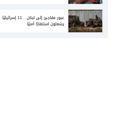
انفتاحه على المفاوضات مع دمشق...
وصمت سوري يقابله
عبور مفاجئ إلى لبنان... 11 إسرائيليًا
يشعلون استنفارًا أمنيًا