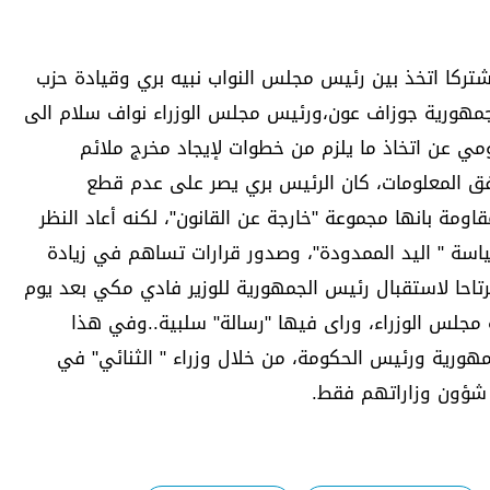
ا مشتركا اتخذ بين رئيس مجلس النواب نبيه بري وقيادة حزب
مهورية جوزاف عون،ورئيس مجلس الوزراء نواف سلام الى
ومي عن اتخاذ ما يلزم من خطوات لإيجاد مخرج ملائم
وفق المعلومات، كان الرئيس بري يصر على عدم قطع
ومة بانها مجموعة "خارجة عن القانون"، لكنه أعاد النظر
اسة " اليد الممدودة"، وصدور قرارات تساهم في زيادة
مرتاحا لاستقبال رئيس الجمهورية للوزير فادي مكي بعد يوم
جلس الوزراء، وراى فيها "رسالة" سلبية..وفي هذا
مهورية ورئيس الحكومة، من خلال وزراء " الثنائي" في
 شؤون وزاراتهم فقط.