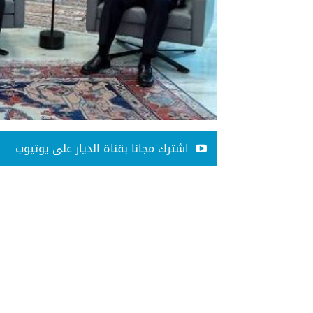
اشترك مجانا بقناة الديار على يوتيوب