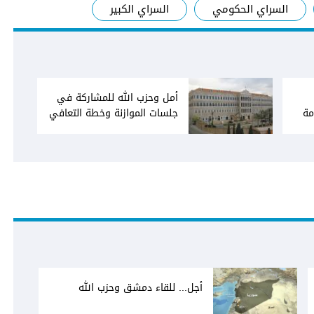
السراي الحكومي
السراي الكبير
أمل وحزب الله للمشاركة في
مة
جلسات الموازنة وخطة التعافي
وتصحيح مسار تحقيق البيطار
السراي الحكومية ترد عبر
«الديار» على باسيل وترحيب
بقرار الثنائي الشيعي خطة
لضبط سوق النقد وتثبيت سعر
الدولار بين 18 و20 ألف ليرة
أجل... للقاء دمشق وحزب الله