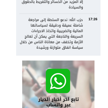
إلا المزيد من الخسائر والتفريط بالحقوق
والسيادة
حزب الله: ندعو السلطة إلى مراجعة
17:26
شاملة عميقة ودقيقة لسياساتها
المالية والضريبية واتخاذ الاجراءات
السريعة والناجعة التي يمكن أن تعالج
الأزمة وتخفف من معاناة الناس من خلال
سياسة انفاق متوازنة ورشيدة