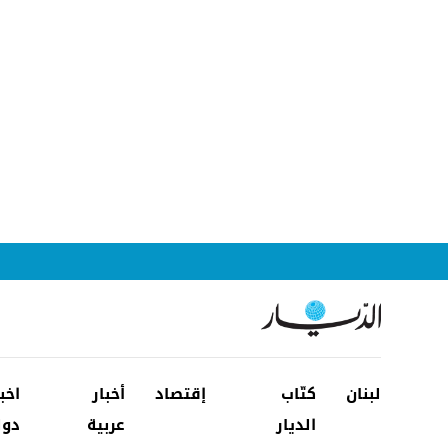
لبنان
كتّاب
إقتصاد
أخبار
اخب
الديار
عربية
دول