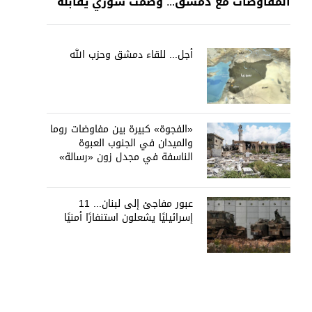
المفاوضات مع دمشق... وصمت سوري يقابله
أجل... للقاء دمشق وحزب الله
«الفجوة» كبيرة بين مفاوضات روما
والميدان في الجنوب العبوة
الناسفة في مجدل زون «رسالة»
في أكثر من اتجاه؟
عبور مفاجئ إلى لبنان... 11
إسرائيليًا يشعلون استنفارًا أمنيًا