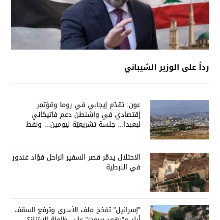
رداً على الوزير الشيباني
عون: تقدّم إيجابي في روما ومُؤتمر
إقتصادي في واشنطن دعم فاتيكاني
لبعبدا... جلسة تشريعيّة ليومين... ونفط
العراق على الطاولة
الاحتلال يدمّر قصر السفير الراحل فؤاد غندور
في النبطية
"إسرائيل" تفخخ ملف الأسرى وترفع السقف
أراد و"يهود بيروت" على طاولة الإبتزاز؟