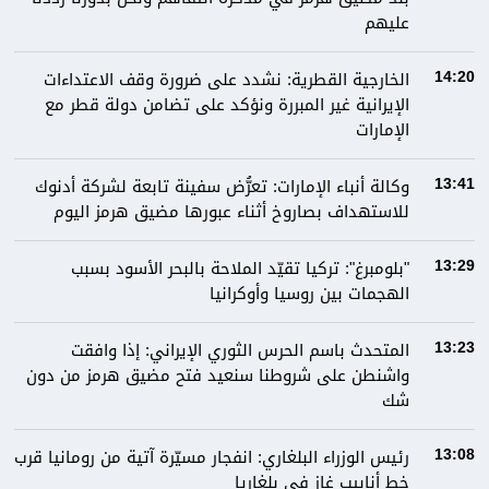
عليهم
الخارجية القطرية: نشدد على ضرورة وقف الاعتداءات
14:20
الإيرانية غير المبررة ونؤكد على تضامن دولة قطر مع
الإمارات
وكالة أنباء الإمارات: تعرُّض سفينة تابعة لشركة أدنوك
13:41
للاستهداف بصاروخ أثناء عبورها مضيق هرمز اليوم
"بلومبرغ": تركيا تقيّد الملاحة بالبحر الأسود بسبب
13:29
الهجمات بين روسيا وأوكرانيا
المتحدث باسم الحرس الثوري الإيراني: إذا وافقت
13:23
واشنطن على شروطنا سنعيد فتح مضيق هرمز من دون
شك
رئيس الوزراء البلغاري: انفجار مسيّرة آتية من رومانيا قرب
13:08
خط أنابيب غاز في بلغاريا