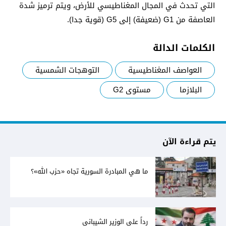
التي تحدث في المجال المغناطيسي للأرض، ويتم ترميز شدة
العاصفة من G1 (ضعيفة) إلى G5 (قوية جدا).
الكلمات الدالة
العواصف المغناطيسية
التوهجات الشمسية
البلازما
مستوى G2
يتم قراءة الآن
ما هي المبادرة السورية تجاه «حزب الله»؟
رداً على الوزير الشيباني