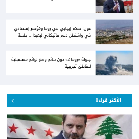
عون: تقدّم إيجابي في روما ومُؤتمر إقتصادي
في واشنطن دعم فاتيكاني لبعبدا... جلسة
تشريعيّة ليومين... ونفط العراق على الطاولة
جــولة «روما 2» دون نتائج وضع لوائح مستقبلية
لمناطق تجريبية
الأكثر قراءة