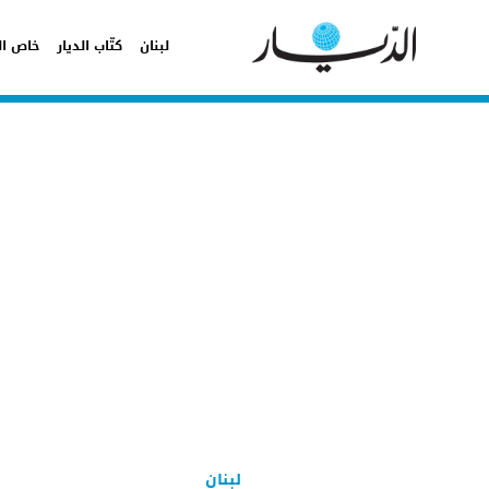
لبنان
كتّاب الديار
خاص ال
لبنان