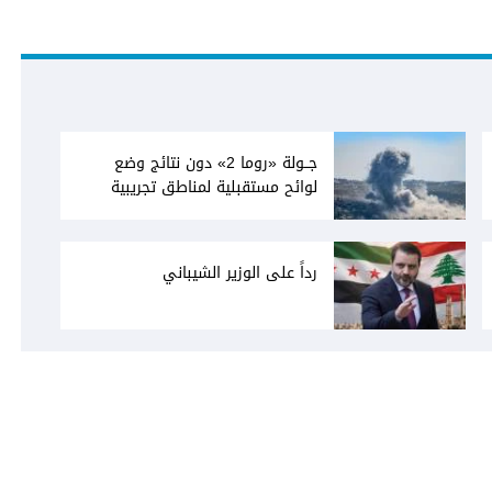
جــولة «روما 2» دون نتائج وضع
لوائح مستقبلية لمناطق تجريبية
رداً على الوزير الشيباني