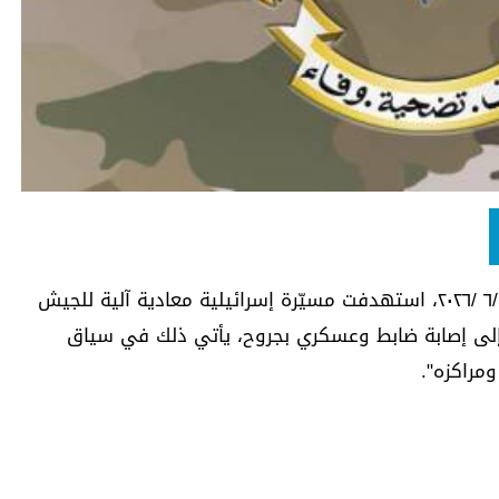
أعلن ​الجيش اللبناني​ في بيان انه "بتاريخ ٣ /٦ /٢٠٢٦، استهدفت مسيّرة إسرائيلية معادية آلية للجيش
ى إلى إصابة ضابط وعسكري بجروح، يأتي ذلك في سياق
ومراكزه".