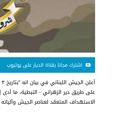
اشترك مجانا بقناة الديار على يوتيوب
على طريق دير الزهراني - النبطية، ما أد
الاستهداف المتعمّد لعناصر الجيش وآلياته 