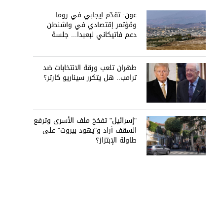
عون: تقدّم إيجابي في روما
ومُؤتمر إقتصادي في واشنطن
دعم فاتيكاني لبعبدا... جلسة
تشريعيّة ليومين... ونفط العراق
على الطاولة
طهران تلعب ورقة الانتخابات ضد
ترامب.. هل يتكرر سيناريو كارتر؟
"إسرائيل" تفخخ ملف الأسرى وترفع
السقف أراد و"يهود بيروت" على
طاولة الإبتزاز؟