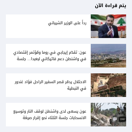
يتم قراءة الآن
رداً على الوزير الشيباني
عون: تقدّم إيجابي في روما ومُؤتمر إقتصادي
في واشنطن دعم فاتيكاني لبعبدا... جلسة
تشريعيّة ليومين... ونفط العراق على الطاولة
الاحتلال يدمّر قصر السفير الراحل فؤاد غندور
في النبطية
عون يسعى لدى واشنطن لوقف النار وتوسيع
الانسحابات جلسة الثلثاء نحو إقرار صيغة
توافقيّة لقانون العفو بالأكثريّة