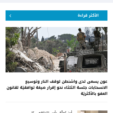
الأكثر قراءة
عون يسعى لدى واشنطن لوقف النار وتوسيع
الانسحابات جلسة الثلثاء نحو إقرار صيغة توافقيّة لقانون
العفو بالأكثريّة
أين يُعلّق رأس نتنياهو ...؟!