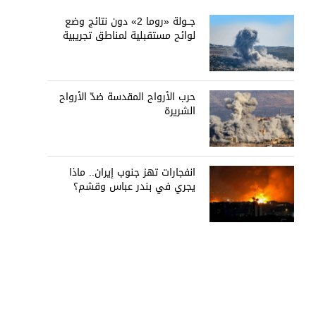
جــولة «روما 2» دون نتائج وضع
لوائح مستقبلية لمناطق تجريبية
حرب الأرواح المقدسة ضدّ الأرواح
الشريرة
انفجارات تهز جنوب إيران.. ماذا
يجري في بندر عباس وقشم؟