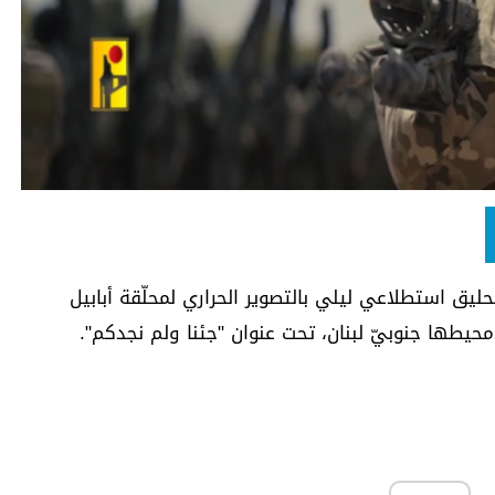
ليق استطلاعي ليلي بالتصوير الحراري لمحلّقة أبابيل
محيطها جنوبيّ لبنان، تحت عنوان "جئنا ولم نجدكم".