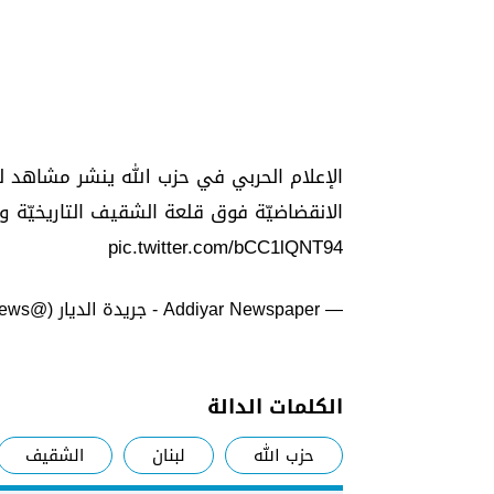
الإعلام الحربي في حزب الله ينشر مشاهد لت
الانقضاضيّة فوق قلعة الشقيف التاريخيّة و
pic.twitter.com/bCC1lQNT94
— Addiyar Newspaper - جريدة الديار (@AddiyarNews)
الكلمات الدالة
حزب الله
لبنان
الشقيف