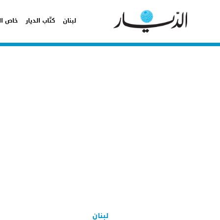
لبنان
كتّاب الديار
خاص ال
لبنان