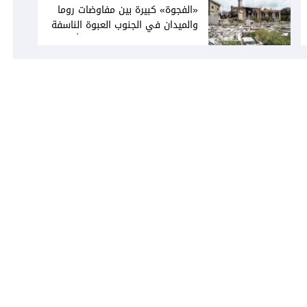
«الفجوة» كبيرة بين مفاوضات روما
والميدان في الجنوب العبوة الناسفة
في مجدل زون «رسالة» في أكثر من
اتجاه؟