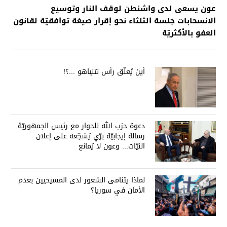
عون يسعى لدى واشنطن لوقف النار وتوسيع
الانسحابات جلسة الثلثاء نحو إقرار صيغة توافقيّة لقانون
العفو بالأكثريّة
أين يُعلّق رأس نتنياهو ...؟!
دعوة حزب الله للحوار مع رئيس الجمهوريّة
رسالة إيجابيّة برّي يُشجّعه على إعلان
النيّات... وعون لا يُمانع
لماذا يتنامى الشعور لدى المسيحيين بعدم
الأمان في سوريا؟