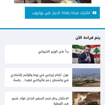
اشترك مجانا بقناة الديار على يوتيوب
يتم قراءة الآن
رداً على الوزير الشيباني
عون: تقدّم إيجابي في روما ومُؤتمر إقتصادي
في واشنطن دعم فاتيكاني لبعبدا... جلسة
تشريعيّة ليومين... ونفط العراق على الطاولة
الاحتلال يدمّر قصر السفير الراحل فؤاد غندور
في النبطية