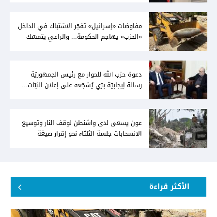
مفاوضات «إسرائيل» تفجّر الاشتباك في الداخل
«الحزب» يهاجم الحكومة... والراعي يتمسّك
بخيار الدولة
دعوة حزب الله للحوار مع رئيس الجمهوريّة
رسالة إيجابيّة برّي يُشجّعه على إعلان النيّات...
وعون لا يُمانع
عون يسعى لدى واشنطن لوقف النار وتوسيع
الانسحابات جلسة الثلثاء نحو إقرار صيغة
توافقيّة لقانون العفو بالأكثريّة
الأكثر قراءة