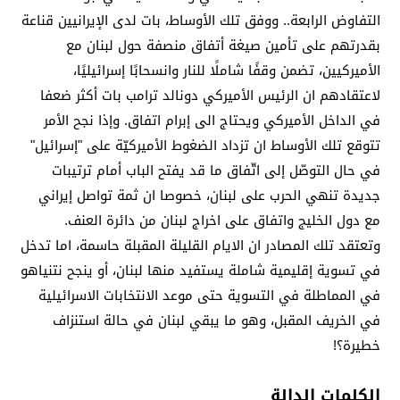
التفاوض الرابعة.. ووفق تلك الأوساط، بات لدى الإيرانيين قناعة
بقدرتهم على تأمين صيغة أتفاق منصفة حول لبنان مع
الأميركيين، تضمن وقفًا شاملًا للنار وانسحابًا إسرائيليًا،
لاعتقادهم ان الرئيس الأميركي دونالد ترامب بات أكثر ضعفا
في الداخل الأميركي ويحتاج الى إبرام اتفاق. وإذا نجح الأمر
تتوقع تلك الأوساط ان تزداد الضغوط الأميركيّة على "إسرائيل"
في حال التوصّل إلى اتّفاق ما قد يفتح الباب أمام ترتيبات
جديدة تنهي الحرب على لبنان، خصوصا ان ثمة تواصل إيراني
مع دول الخليج واتفاق على اخراج لبنان من دائرة العنف.
وتعتقد تلك المصادر ان الايام القليلة المقبلة حاسمة، اما تدخل
في تسوية إقليمية شاملة يستفيد منها لبنان، أو ينجح نتنياهو
في المماطلة في التسوية حتى موعد الانتخابات الاسرائيلية
في الخريف المقبل، وهو ما يبقي لبنان في حالة استنزاف
خطيرة؟!
الكلمات الدالة