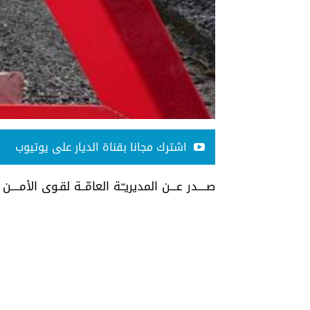
اشترك مجانا بقناة الديار على يوتيوب
صــــدر عـــن المديريـّـة العامّــة لقـوى الأمــــن