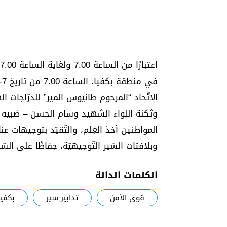
الاتّحاد “المرحوم طانيوس المير” للدرّاجات
وثكنة اللواء الشهيد وسام الحسن – ضبيه ع
المواطنين أخذ العِلم، والتّقيّد بتوجيهات 
وبلافتات السّير التّوجيهيّة، حِفاظًا على السّل
الكلمات الدالة
قوى الأمن
تدابير سير
بكفيا