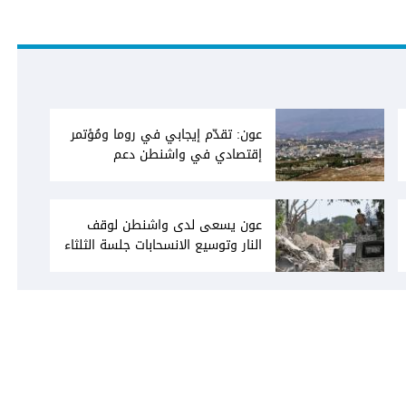
عون: تقدّم إيجابي في روما ومُؤتمر
إقتصادي في واشنطن دعم
فاتيكاني لبعبدا... جلسة تشريعيّة
ليومين... ونفط العراق على الطاولة
عون يسعى لدى واشنطن لوقف
النار وتوسيع الانسحابات جلسة الثلثاء
نحو إقرار صيغة توافقيّة لقانون العفو
بالأكثريّة