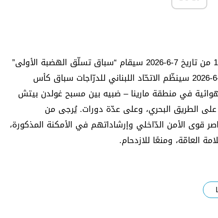
اعتبارًا من الساعة 7.00 ولغاية الساعة 17.00 من تاريخ 7-6-2026 سيقام “سباق تسلّق الهضبة الأولى”
في منطقة بكفيا. الساعة 7.00 من تاريخ 7-6-2026 سينظّم الاتحّاد اللبناني للدرّاجات سباق كأس
 الهوائية في منطقة مارينا – ضبيه بين مسبح غولدن بيتش
لى الطريق البحري، وعلى عدّة دورات. يُرجى من
عناصر قوى الأمن الدّاخلي وإرشاداتهم في الأمكنة المذكورة،
امة العامّة، ومنعًا للازدحام.