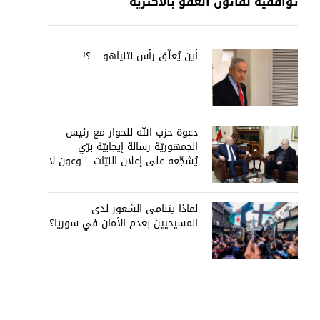
توافقيّة لقانون العفو بالأكثريّة
أين يُعلّق رأس نتنياهو ...؟!
دعوة حزب الله للحوار مع رئيس
الجمهوريّة رسالة إيجابيّة برّي
يُشجّعه على إعلان النيّات... وعون لا
يُمانع
لماذا يتنامى الشعور لدى
المسيحيين بعدم الأمان في سوريا؟