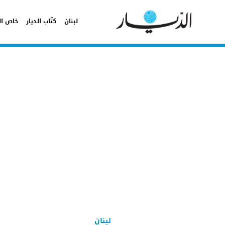
لبنان
كتّاب الديار
خاص ال
لبنان