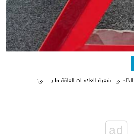
 الدّاخلـي ـ شعبـة العلاقــات العامّة ما يـــــــلي:
ad