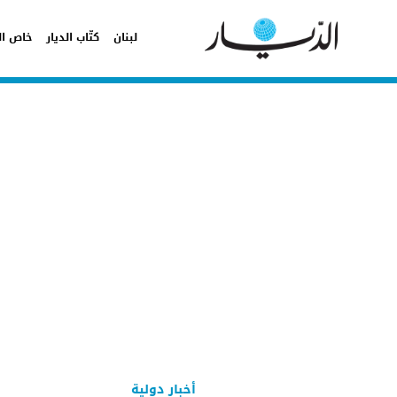
لبنان
كتّاب الديار
خاص ال
أخبار دولية