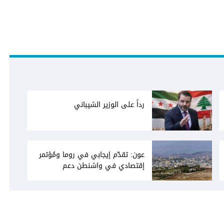
رداً على الوزير الشيباني
عون: تقدّم إيجابي في روما ومُؤتمر
إقتصادي في واشنطن دعم
فاتيكاني لبعبدا... جلسة تشريعيّة
ليومين... ونفط العراق على الطاولة