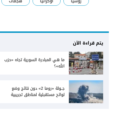
روسيا
اوكرانيا
هجمات
يتم قراءة الآن
ما هي المبادرة السورية تجاه «حزب
الله»؟
جــولة «روما 2» دون نتائج وضع
لوائح مستقبلية لمناطق تجريبية