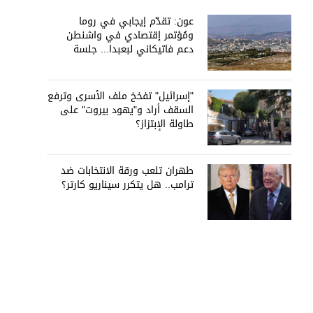
عون: تقدّم إيجابي في روما
ومُؤتمر إقتصادي في واشنطن
دعم فاتيكاني لبعبدا... جلسة
تشريعيّة ليومين... ونفط العراق
على الطاولة
"إسرائيل" تفخخ ملف الأسرى وترفع
السقف أراد و"يهود بيروت" على
طاولة الإبتزاز؟
طهران تلعب ورقة الانتخابات ضد
ترامب.. هل يتكرر سيناريو كارتر؟