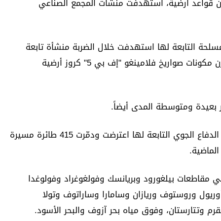
من قواعد أرضية، استهدفت منشآت المجمع الصناعي
لمسلحة التابعة لها استهدفت خلال الضربة منشأة تابعة
لشركة "سامسونغ أوكرانيا"، كانت تنتج وتخزن مكونات صواريخ فلامينغو "إف بي 5" كروز أرضية
بعيدة ومتوسطة المدى أيضاً.
وأفادت وزارة الدفاع الروسية بأن منظومات الدفاع الجوي التابعة لها اعترضت ودمّرت 415 طائرة مسيرة
الماضية.
 مقاطعات بيلغورود وبريانسك وفولغوغراد وفولوغدا
ريول وروستوف وريازان وسامارا وساراتوف وتولا
م وتتارستان، وفوق مياه بحر آزوف والبحر الأسود.