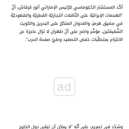
أكّد المستشار الدّبلوماسي للرّئيس الإماراتي ​أنور قرقاش​، أنّ
"الهجمات الإيرانيّة على النّاقلات التجاريّة القطريّة والسّعوديّة
في ​مضيق هرمز​، والعدوان المتكرّر على ​البحرين​ و​الكويت​
الشّقيقتَين، مؤشّر واضح على أنّ طهران لا تزال عاجزة عن
الالتزام بمتطلّبات خفض التصعيد وطيّ صفحة الحرب".
ad
وشدّد في تصريح، على أنّه "لا يمكن أن تبقى دول ​الخليج