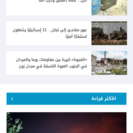
أجل... للقاء دمشق وحزب الله
عبور مفاجئ إلى لبنان... 11 إسرائيليًا يشعلون
استنفارًا أمنيًا
«الفجوة» كبيرة بين مفاوضات روما والميدان
في الجنوب العبوة الناسفة في مجدل زون
«رسالة» في أكثر من اتجاه؟
الأكثر قراءة