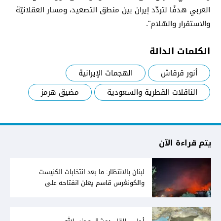
العربي​ هدفًا لتردّد إيران بين منطق التصعيد، ومسار العقلانيّة
والاستقرار والسّلام".
الكلمات الدالة
أنور قرقاش
الهجمات الإيرانية
الناقلات القطرية والسعودية
مضيق هرمز
يتم قراءة الآن
لبنان بالانتظار: ما بعد انتخابات الكنيست
والكونغرس قاسم يعلن انفتاحه على
المفاوضات مع دمشق... وصمت سوري يقابله