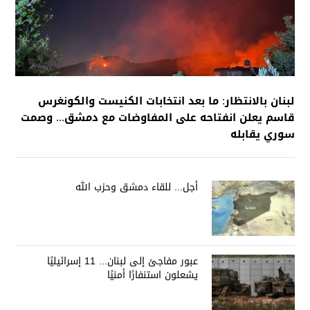
لبنان بالانتظار: ما بعد انتخابات الكنيست والكونغرس
قاسم يعلن انفتاحه على المفاوضات مع دمشق... وصمت
سوري يقابله
أجل... للقاء دمشق وحزب الله
عبور مفاجئ إلى لبنان... 11 إسرائيليًا
يشعلون استنفارًا أمنيًا