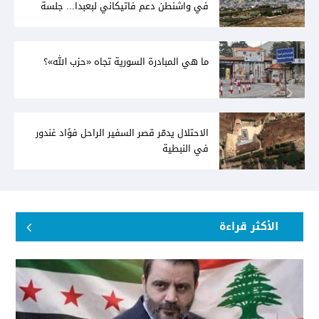
في واشنطن دعم فاتيكاني لبعبدا... جلسة
تشريعيّة ليومين... ونفط العراق على الطاولة
ما هي المبادرة السورية تجاه «حزب الله»؟
الاحتلال يدمّر قصر السفير الراحل فؤاد غندور
في النبطية
الأكثر قراءة