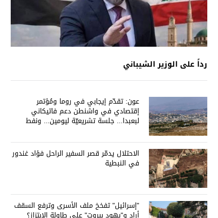
رداً على الوزير الشيباني
عون: تقدّم إيجابي في روما ومُؤتمر
إقتصادي في واشنطن دعم فاتيكاني
لبعبدا... جلسة تشريعيّة ليومين... ونفط
العراق على الطاولة
الاحتلال يدمّر قصر السفير الراحل فؤاد غندور
في النبطية
"إسرائيل" تفخخ ملف الأسرى وترفع السقف
أراد و"يهود بيروت" على طاولة الإبتزاز؟