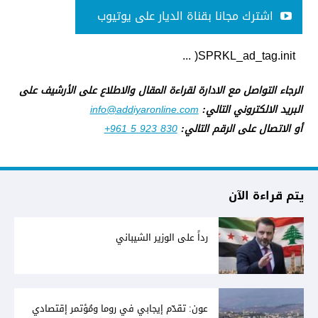
اشترك مجانا بقناة الديار على يوتيوب
SPRKL_ad_tag.init( ...
الرجاء التواصل مع الادارة لقراءة المقال والاطلاع على الأرشيف على
البريد الالكتروني التالي:
info@addiyaronline.com
أو الاتصال على الرقم التالي:
+961 5 923 830
يتم قراءة الآن
رداً على الوزير الشيباني
عون: تقدّم إيجابي في روما ومُؤتمر إقتصادي