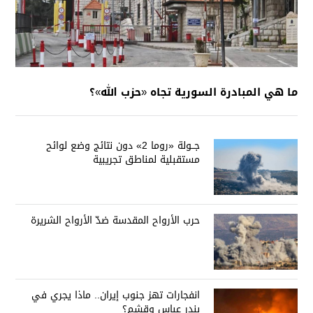
ما هي المبادرة السورية تجاه «حزب الله»؟
جــولة «روما 2» دون نتائج وضع لوائح
مستقبلية لمناطق تجريبية
حرب الأرواح المقدسة ضدّ الأرواح الشريرة
انفجارات تهز جنوب إيران.. ماذا يجري في
بندر عباس وقشم؟