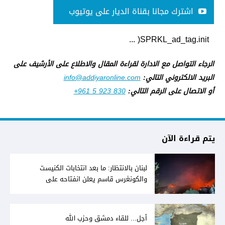
اشترك مجانا بقناة الديار على يوتيوب
SPRKL_ad_tag.init( ...
الرجاء التواصل مع الادارة لقراءة المقال والاطلاع على الأرشيف على
البريد الالكتروني التالي:
info@addiyaronline.com
أو الاتصال على الرقم التالي:
+961 5 923 830
يتم قراءة الآن
لبنان بالانتظار: ما بعد انتخابات الكنيست
والكونغرس قاسم يعلن انفتاحه على
المفاوضات مع دمشق... وصمت سوري يقابله
أجل... للقاء دمشق وحزب الله