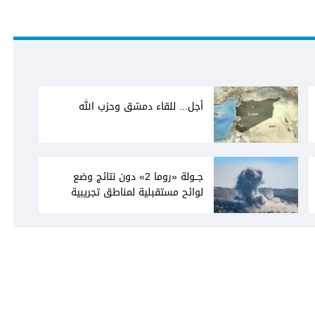
أجل... للقاء دمشق وحزب الله
جــولة «روما 2» دون نتائج وضع
لوائح مستقبلية لمناطق تجريبية