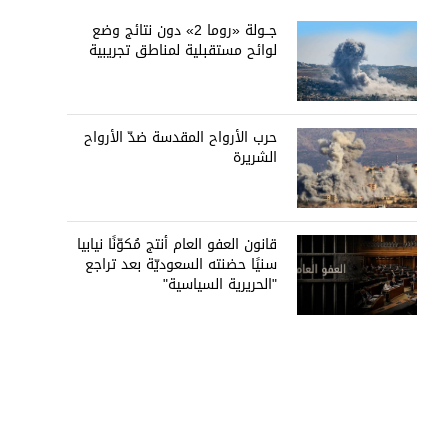
جــولة «روما 2» دون نتائج وضع
لوائح مستقبلية لمناطق تجريبية
حرب الأرواح المقدسة ضدّ الأرواح
الشريرة
قانون العفو العام أنتج مُكوّنًا نيابيا
سنيًا حضنته السعوديّة بعد تراجع
"الحريرية السياسية"