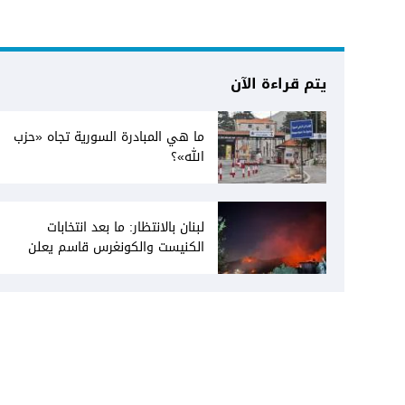
يتم قراءة الآن
ما هي المبادرة السورية تجاه «حزب
الله»؟
لبنان بالانتظار: ما بعد انتخابات
الكنيست والكونغرس قاسم يعلن
انفتاحه على المفاوضات مع دمشق...
وصمت سوري يقابله