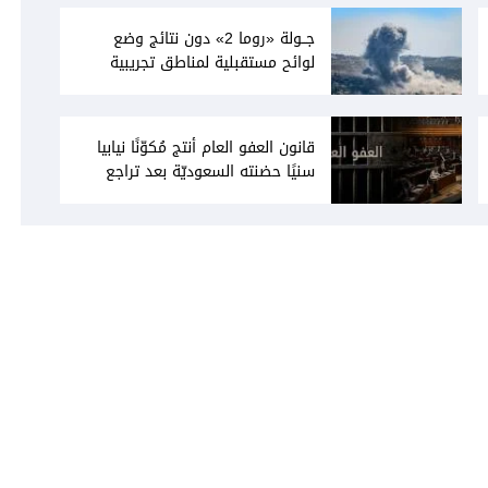
جــولة «روما 2» دون نتائج وضع
لوائح مستقبلية لمناطق تجريبية
قانون العفو العام أنتج مُكوّنًا نيابيا
سنيًا حضنته السعوديّة بعد تراجع
"الحريرية السياسية"