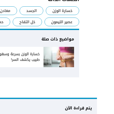
خسارة الوزن
الجسد
معادن
عصير الليمون
خل التفاح
حم
مواضيع ذات صلة
خسارة الوزن بسرعة وسهول
طبيب يكشف السر!
يتم قراءة الآن