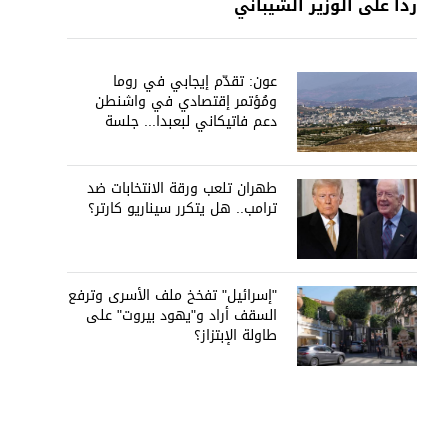
رداً على الوزير الشيباني
عون: تقدّم إيجابي في روما
ومُؤتمر إقتصادي في واشنطن
دعم فاتيكاني لبعبدا... جلسة
تشريعيّة ليومين... ونفط العراق
على الطاولة
طهران تلعب ورقة الانتخابات ضد
ترامب.. هل يتكرر سيناريو كارتر؟
"إسرائيل" تفخخ ملف الأسرى وترفع
السقف أراد و"يهود بيروت" على
طاولة الإبتزاز؟