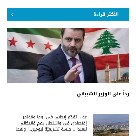
الأكثر قراءة
رداً على الوزير الشيباني
عون: تقدّم إيجابي في روما ومُؤتمر
إقتصادي في واشنطن دعم فاتيكاني
لبعبدا... جلسة تشريعيّة ليومين... ونفط
العراق على الطاولة