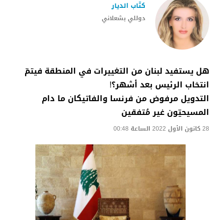
كتّاب الديار
دوللي بشعلاني
هل يستفيد لبنان من التغييرات في المنطقة فيتمّ
انتخاب الرئيس بعد أشهر؟!
التدويل مرفوض من فرنسا والفاتيكان ما دام
المسيحيّون غير مُتفقين
28 كانون الأول 2022 الساعة 00:48