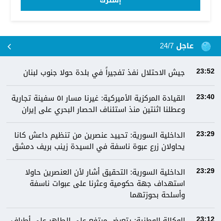
إشترك
عاجل 24/7
جيش الاحتلال نفذ تفجيراً في بلدة حولا جنوب لبنان
23:52
القيادة المركزية الأميركية: غيرنا مسار ٥١ سفينة تجارية
23:40
وعطلنا اثنتين منذ استئناف الحصار البحري على إيران
الداخلية السورية: تحييد عنصرين من تنظيم داعش كانا
23:29
يحاولان زرع عبوة ناسفة في السيدة زينب بريف دمشق
الداخلية السورية: التحقيق أشار لأن العنصرين حاولا
23:29
استهداف جهة حكومية وعثرنا على عبوات ناسفة
وأسلحة بحوزتهما
الوكالة الوطنية: يتعرض مرتفع علي الطاهر على أطراف
23:12