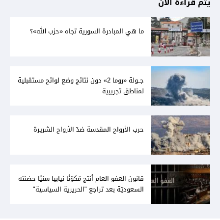
يتم قراءة الآن
ما هي المبادرة السورية تجاه «حزب الله»؟
جــولة «روما 2» دون نتائج وضع لوائح مستقبلية
لمناطق تجريبية
حرب الأرواح المقدسة ضدّ الأرواح الشريرة
قانون العفو العام أنتج مُكوّنًا نيابيا سنيًا حضنته
السعوديّة بعد تراجع "الحريرية السياسية"