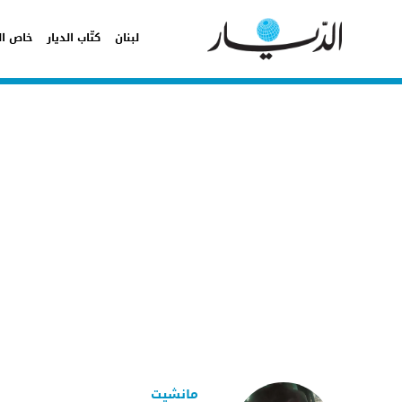
لبنان
كتّاب الديار
خاص ال
مانشيت