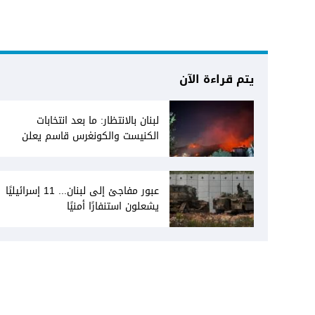
يتم قراءة الآن
لبنان بالانتظار: ما بعد انتخابات
الكنيست والكونغرس قاسم يعلن
انفتاحه على المفاوضات مع دمشق...
وصمت سوري يقابله
عبور مفاجئ إلى لبنان... 11 إسرائيليًا
يشعلون استنفارًا أمنيًا