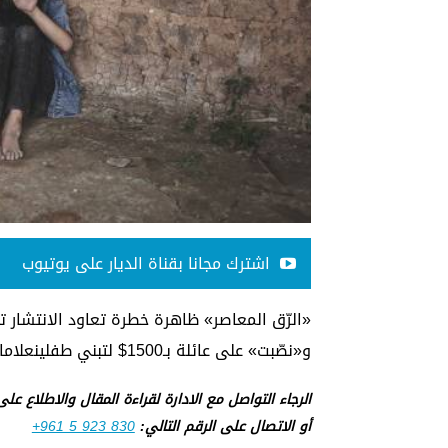
اشترك مجانا بقناة الديار على يوتيوب
«الرّق المعاصر» ظاهرة خطرة تعاود الانتشار تت
و«نصّبت» على عائلة بـ1500$ لتبني طفلينعلامات استفهام كبرى حول العملية وجميع الأطراف المعنية...
الرجاء التواصل مع الادارة لقراءة المقال والاطلاع عل
أو الاتصال على الرقم التالي:
+961 5 923 830