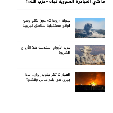
ما هي المبادرة السورية تجاه «حزب الله»؟
جــولة «روما 2» دون نتائج وضع
لوائح مستقبلية لمناطق تجريبية
حرب الأرواح المقدسة ضدّ الأرواح
الشريرة
انفجارات تهز جنوب إيران.. ماذا
يجري في بندر عباس وقشم؟