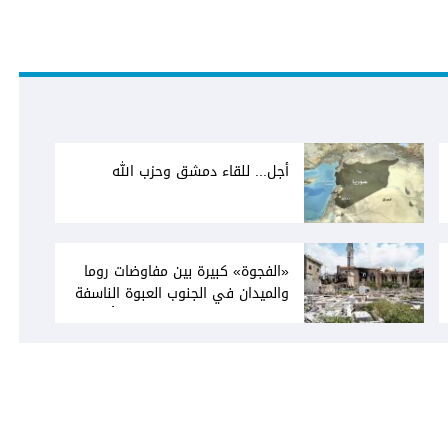
أجل... للقاء دمشق وحزب الله
«الفجوة» كبيرة بين مفاوضات روما
والميدان في الجنوب العبوة الناسفة
في مجدل زون «رسالة» في أكثر من
اتجاه؟