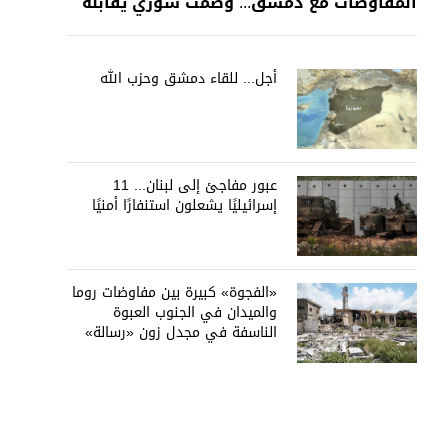
المفاوضات مع دمشق... وصمت سوري يقابله
أجل... للقاء دمشق وحزب الله
عبور مفاجئ إلى لبنان... 11
إسرائيليًا يشعلون استنفارًا أمنيًا
«الفجوة» كبيرة بين مفاوضات روما
والميدان في الجنوب العبوة
الناسفة في مجدل زون «رسالة»
في أكثر من اتجاه؟