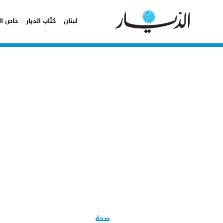
لبنان
كتّاب الديار
خاص ال
صحة