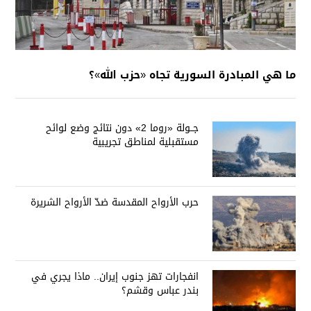
ما هي المبادرة السورية تجاه «حزب الله»؟
جــولة «روما 2» دون نتائج وضع لوائح
مستقبلية لمناطق تجريبية
حرب الأرواح المقدسة ضدّ الأرواح الشريرة
انفجارات تهز جنوب إيران.. ماذا يجري في
بندر عباس وقشم؟