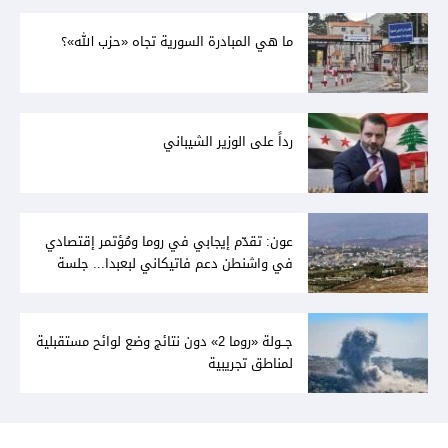
ما هي المبادرة السورية تجاه «حزب الله»؟
رداً على الوزير الشيباني
عون: تقدّم إيجابي في روما ومُؤتمر إقتصادي
في واشنطن دعم فاتيكاني لبعبدا... جلسة
تشريعيّة ليومين... ونفط العراق على الطاولة
جــولة «روما 2» دون نتائج وضع لوائح مستقبلية
لمناطق تجريبية