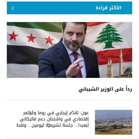
الأكثر قراءة
رداً على الوزير الشيباني
عون: تقدّم إيجابي في روما ومُؤتمر
إقتصادي في واشنطن دعم فاتيكاني
لبعبدا... جلسة تشريعيّة ليومين... ونفط
العراق على الطاولة