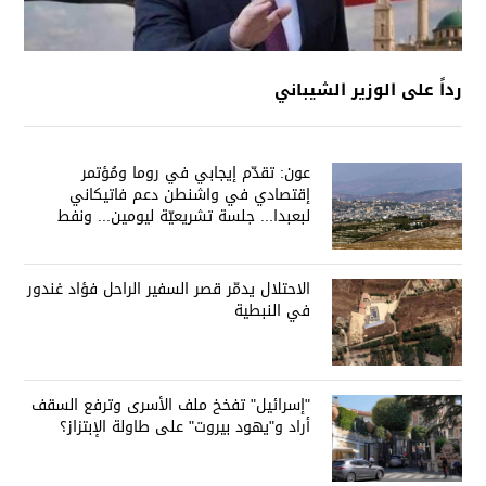
رداً على الوزير الشيباني
عون: تقدّم إيجابي في روما ومُؤتمر
إقتصادي في واشنطن دعم فاتيكاني
لبعبدا... جلسة تشريعيّة ليومين... ونفط
العراق على الطاولة
الاحتلال يدمّر قصر السفير الراحل فؤاد غندور
في النبطية
"إسرائيل" تفخخ ملف الأسرى وترفع السقف
أراد و"يهود بيروت" على طاولة الإبتزاز؟