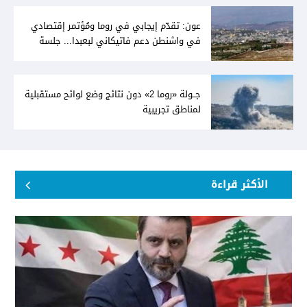
عون: تقدّم إيجابي في روما ومُؤتمر إقتصادي
في واشنطن دعم فاتيكاني لبعبدا... جلسة
تشريعيّة ليومين... ونفط العراق على الطاولة
جــولة «روما 2» دون نتائج وضع لوائح مستقبلية
لمناطق تجريبية
الأكثر قراءة