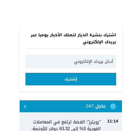
اشترك بنشرة الديار لتصلك الأخبار يوميا عبر
بريدك الإلكتروني
إشترك
عاجل 24/7
"رويترز": الفضة ترتفع في المعاملات
11:14
الفورية 3% إلى 63.32 دولار للأونصة.