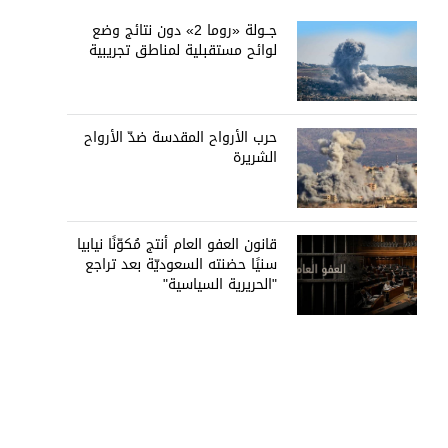
جــولة «روما 2» دون نتائج وضع
لوائح مستقبلية لمناطق تجريبية
حرب الأرواح المقدسة ضدّ الأرواح
الشريرة
قانون العفو العام أنتج مُكوّنًا نيابيا
سنيًا حضنته السعوديّة بعد تراجع
"الحريرية السياسية"