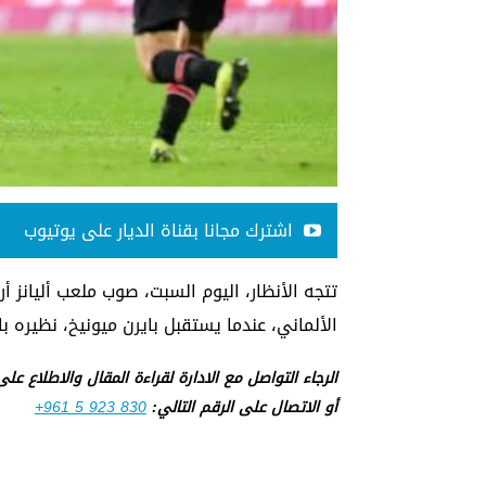
اشترك مجانا بقناة الديار على يوتيوب
تتجه الأنظار، اليوم السبت، صوب ملعب أليانز أ
الألماني، عندما يستقبل بايرن ميونيخ، نظيره باير
الرجاء التواصل مع الادارة لقراءة المقال والاطلاع عل
أو الاتصال على الرقم التالي:
+961 5 923 830