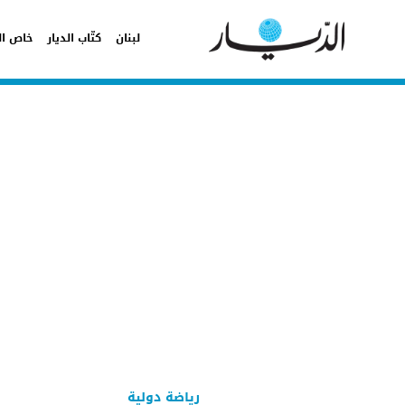
لبنان
كتّاب الديار
خاص ال
رياضة دولية