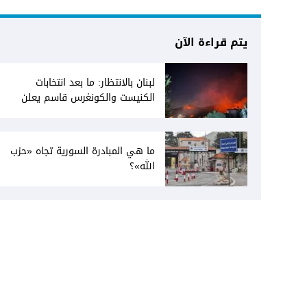
يتم قراءة الآن
لبنان بالانتظار: ما بعد انتخابات
الكنيست والكونغرس قاسم يعلن
انفتاحه على المفاوضات مع دمشق...
وصمت سوري يقابله
ما هي المبادرة السورية تجاه «حزب
الله»؟