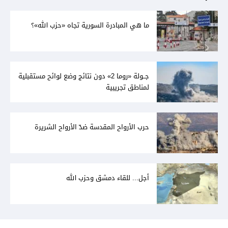
ما هي المبادرة السورية تجاه «حزب الله»؟
جــولة «روما 2» دون نتائج وضع لوائح مستقبلية
لمناطق تجريبية
حرب الأرواح المقدسة ضدّ الأرواح الشريرة
أجل... للقاء دمشق وحزب الله