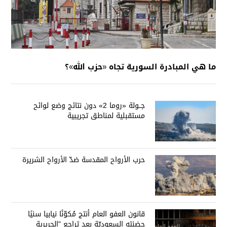
ما هي المبادرة السورية تجاه «حزب الله»؟
جــولة «روما 2» دون نتائج وضع لوائح
مستقبلية لمناطق تجريبية
حرب الأرواح المقدسة ضدّ الأرواح الشريرة
قانون العفو العام أنتج مُكوّنًا نيابيا سنيًا
حضنته السعوديّة بعد تراجع "الحريرية