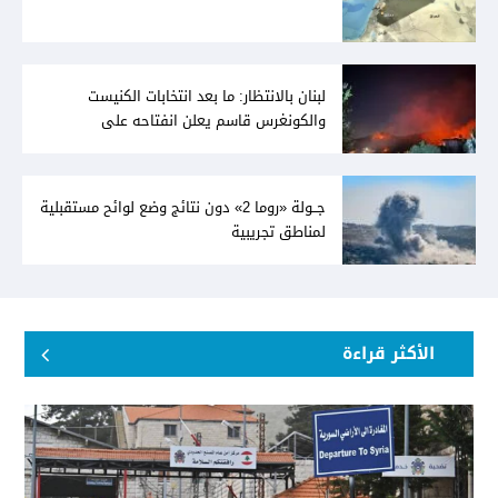
لبنان بالانتظار: ما بعد انتخابات الكنيست
والكونغرس قاسم يعلن انفتاحه على
المفاوضات مع دمشق... وصمت سوري يقابله
جــولة «روما 2» دون نتائج وضع لوائح مستقبلية
لمناطق تجريبية
الأكثر قراءة