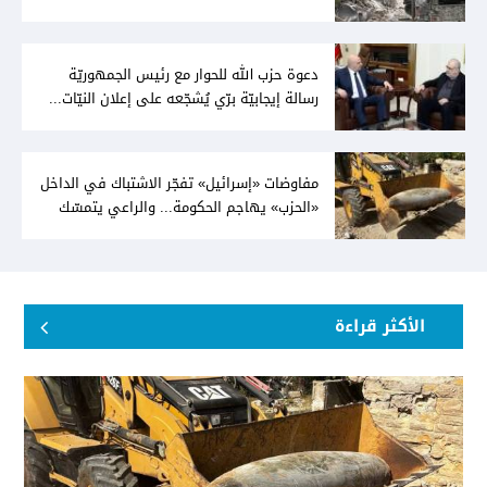
توافقيّة لقانون العفو بالأكثريّة
دعوة حزب الله للحوار مع رئيس الجمهوريّة
رسالة إيجابيّة برّي يُشجّعه على إعلان النيّات...
وعون لا يُمانع
مفاوضات «إسرائيل» تفجّر الاشتباك في الداخل
«الحزب» يهاجم الحكومة... والراعي يتمسّك
بخيار الدولة
الأكثر قراءة