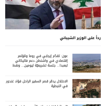
رداً على الوزير الشيباني
عون: تقدّم إيجابي في روما ومُؤتمر
إقتصادي في واشنطن دعم فاتيكاني
لبعبدا... جلسة تشريعيّة ليومين... ونفط
العراق على الطاولة
الاحتلال يدمّر قصر السفير الراحل فؤاد غندور
في النبطية