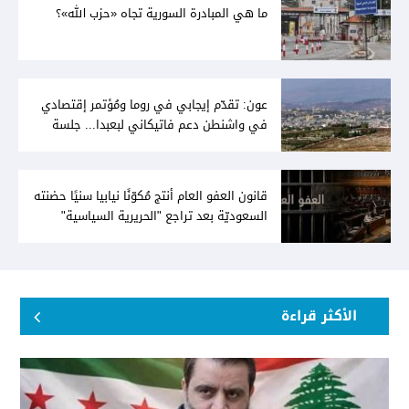
ما هي المبادرة السورية تجاه «حزب الله»؟
عون: تقدّم إيجابي في روما ومُؤتمر إقتصادي
في واشنطن دعم فاتيكاني لبعبدا... جلسة
تشريعيّة ليومين... ونفط العراق على الطاولة
قانون العفو العام أنتج مُكوّنًا نيابيا سنيًا حضنته
السعوديّة بعد تراجع "الحريرية السياسية"
الأكثر قراءة