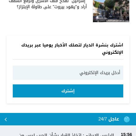
"إسرائيل" تفخخ ملف الأسرى وترفع السقف
أراد و"يهود بيروت" على طاولة الإبتزاز؟
اشترك بنشرة الديار لتصلك الأخبار يوميا عبر بريدك
الإلكتروني
إشترك
عاجل 24/7
الرئيس الإيراني: اتخاذ القرار بشأن الحرب ليس من
15:56