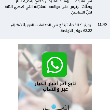
في مفاوضات روما والفاتيكان معنيّ بقضيّة لبنان
وهنّأت الرئيس على مواقفه المشرّفة التي تعطي الثقة
لكلّ اللبنانيين
"رويترز": الفضة ترتفع في المعاملات الفورية 3% إلى
11:45
63.32 دولار للأونصة.