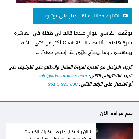
اشترك مجانا بقناة الديار على يوتيوب
توقّفت أنفاسي لثوانٍ عندما قالت لي طفلة في العاشرة،
بنبرةٍ هادئة: "أنا بحب الـChatGPT أكتر من خيّي... لأنه
بيفهمني، وما بيصرّخ عليّي لمّا إحكي معه". ...
الرجاء التواصل مع الادارة لقراءة المقال والاطلاع على الأرشيف على
البريد الالكتروني التالي:
info@addiyaronline.com
أو الاتصال على الرقم التالي:
+961 5 923 830
يتم قراءة الآن
لبنان بالانتظار: ما بعد انتخابات الكنيست
والكونغرس قاسم يعلن انفتاحه على