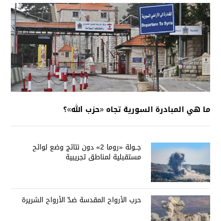
ما هي المبادرة السورية تجاه «حزب الله»؟
جــولة «روما 2» دون نتائج وضع لوائح
مستقبلية لمناطق تجريبية
حرب الأرواح المقدسة ضدّ الأرواح الشريرة