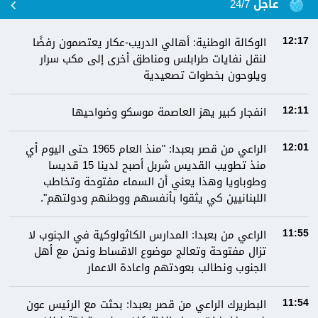
عاجل 24/7
الوكالة الوطنية: أهالي الدريب-عكار يعتصمون رفضًا
12:17
لنقل نفايات طرابلس ومناطق أخرى إلى مكب سرار
ويلوحون بخطوات تصعيدية
انفجار كبير يهز العاصمة موسكو وضواحيها
12:11
الراعي من قصر بعبدا: "منذ العام 1965 حتى اليوم أي
12:01
منذ تطويب القديس شربل أصبح لدينا 15 قديسا
وطوباويا وهذا يعني أن السماء مفتوحة وتخاطب
اللبنانيين كي يثقوا بأنفسهم ووطنهم ودولتهم".
الراعي من بعبدا: المدارس الكاثولوكية في الجنوب لا
11:55
تزال مفتوحة وتعالج موضوع الاقساط ونحن مع أهل
الجنوب ونطالب بعودتهم واعادة الاعمار
البطريرك الراعي من قصر بعبدا: بحثت مع الرئيس عون
11:54