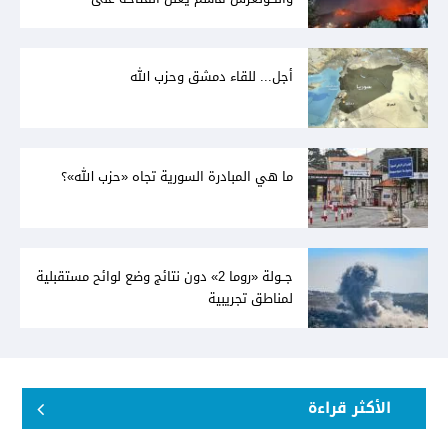
المفاوضات مع دمشق... وصمت سوري يقابله
أجل... للقاء دمشق وحزب الله
ما هي المبادرة السورية تجاه «حزب الله»؟
جــولة «روما 2» دون نتائج وضع لوائح مستقبلية
لمناطق تجريبية
الأكثر قراءة