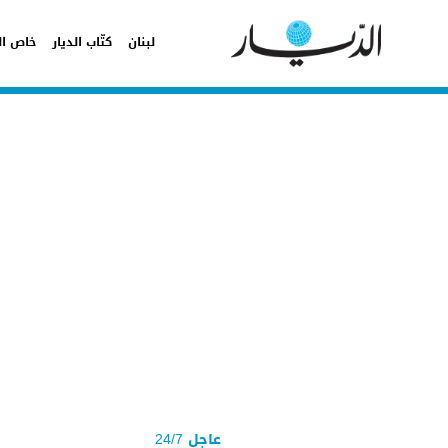
لبنان
كتّاب الديار
خاص ال
عاجل 24/7