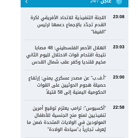
عاجل 24/7
اللجنة التنفيذية للاتحاد الأفريقي لكرة
23:08
القدم تجدّد بالإجماع دعمها لرئيس
"الفيفا"
الهلال الأحمر الفلسطيني: 48 مصابا
23:03
نتيجة اقتحام قوات الاحتلال لليوم الثاني
مخيم قلنديا وكفر عقب شمال القدس
"أ.ف.ب" عن مصدر عسكري يمني: إرتفاع
23:00
حصيلة هجوم الحوثيين على القوات
الحكومية اليمنية إلى 58 قتيلاً
"أكسيوس": ترامب يعتزم توقيع أمرين
22:58
تنفيذيين لمنع منح الجنسية للأطفال
المولودين في الولايات المتحدة ضمن ما
يُعرف تجارياً بـ"سياحة الولادة"