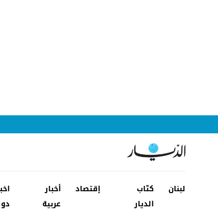
لبنان
كتّاب
إقتصاد
أخبار
اخب
الديار
عربية
دول