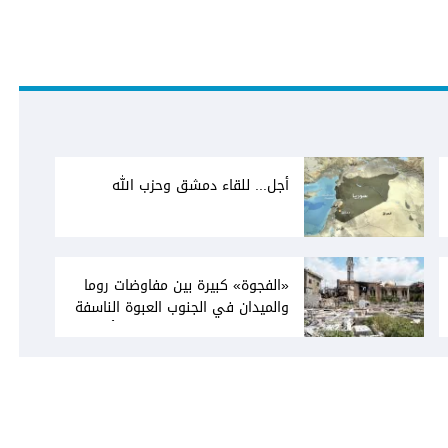
أجل... للقاء دمشق وحزب الله
«الفجوة» كبيرة بين مفاوضات روما
والميدان في الجنوب العبوة الناسفة
في مجدل زون «رسالة» في أكثر من
اتجاه؟