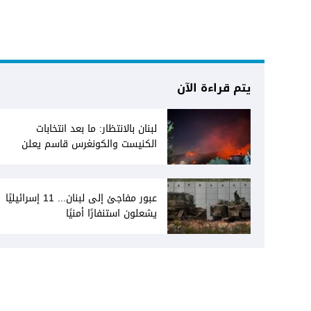
يتم قراءة الآن
لبنان بالانتظار: ما بعد انتخابات
الكنيست والكونغرس قاسم يعلن
انفتاحه على المفاوضات مع دمشق...
وصمت سوري يقابله
عبور مفاجئ إلى لبنان... 11 إسرائيليًا
يشعلون استنفارًا أمنيًا