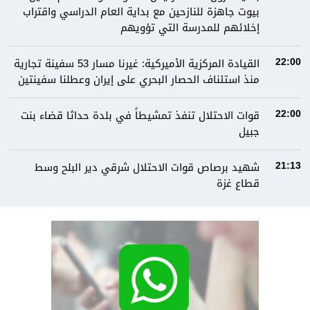
بيوت جاهزة للنازحين مع بداية العام الدراسي واقتراب
إخلائهم للمدرسة التي تؤويهم
القيادة المركزية الأميركية: غيرنا مسار 53 سفينة تجارية
22:00
منذ استئناف الحصار البحري على إيران وعطلنا سفينتين
قوات الاحتلال تنفذ تمشيطاً في بلدة حداثا قضاء بنت
22:00
جبيل
شهيد برصاص قوات الاحتلال شرقي دير البلح وسط
21:13
قطاع غزة