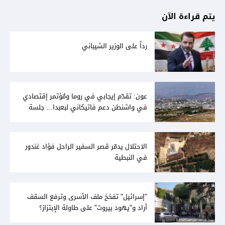
يتم قراءة الآن
رداً على الوزير الشيباني
عون: تقدّم إيجابي في روما ومُؤتمر إقتصادي
في واشنطن دعم فاتيكاني لبعبدا... جلسة
تشريعيّة ليومين... ونفط العراق على الطاولة
الاحتلال يدمّر قصر السفير الراحل فؤاد غندور
في النبطية
"إسرائيل" تفخخ ملف الأسرى وترفع السقف
أراد و"يهود بيروت" على طاولة الإبتزاز؟