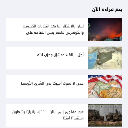
يتم قراءة الآن
لبنان بالانتظار: ما بعد انتخابات الكنيست
والكونغرس قاسم يعلن انفتاحه على
المفاوضات مع دمشق... وصمت سوري يقابله
أجل... للقاء دمشق وحزب الله
حتى لا تموت أميركا في الشرق الأوسط
عبور مفاجئ إلى لبنان... 11 إسرائيليًا يشعلون
استنفارًا أمنيًا