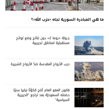
ما هي المبادرة السورية تجاه «حزب الله»؟
جــولة «روما 2» دون نتائج وضع لوائح
مستقبلية لمناطق تجريبية
حرب الأرواح المقدسة ضدّ الأرواح الشريرة
قانون العفو العام أنتج مُكوّنًا نيابيا سنيًا
حضنته السعوديّة بعد تراجع "الحريرية
السياسية"