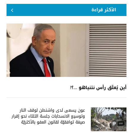
الأكثر قراءة
أين يُعلّق رأس نتنياهو ...؟!
عون يسعى لدى واشنطن لوقف النار
وتوسيع الانسحابات جلسة الثلثاء نحو إقرار
صيغة توافقيّة لقانون العفو بالأكثريّة