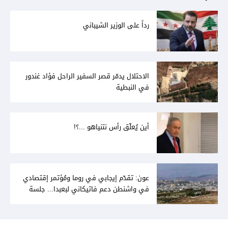
رداً على الوزير الشيباني
الاحتلال يدمّر قصر السفير الراحل فؤاد غندور
في النبطية
أين يُعلّق رأس نتنياهو ...؟!
عون: تقدّم إيجابي في روما ومُؤتمر إقتصادي
في واشنطن دعم فاتيكاني لبعبدا... جلسة
تشريعيّة ليومين... ونفط العراق على الطاولة