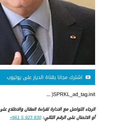
اشترك مجانا بقناة الديار على يوتيوب
SPRKL_ad_tag.init( ...
الرجاء التواصل مع الادارة لقراءة المقال والاطلاع عل
أو الاتصال على الرقم التالي:
+961 5 923 830