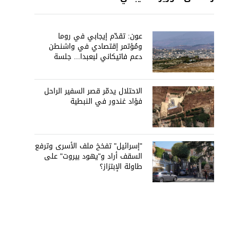
عون: تقدّم إيجابي في روما
ومُؤتمر إقتصادي في واشنطن
دعم فاتيكاني لبعبدا... جلسة
تشريعيّة ليومين... ونفط العراق
على الطاولة
الاحتلال يدمّر قصر السفير الراحل
فؤاد غندور في النبطية
"إسرائيل" تفخخ ملف الأسرى وترفع
السقف أراد و"يهود بيروت" على
طاولة الإبتزاز؟