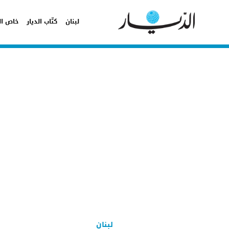
لبنان
كتّاب الديار
خاص ال
لبنان