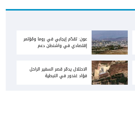
عون: تقدّم إيجابي في روما ومُؤتمر
إقتصادي في واشنطن دعم
فاتيكاني لبعبدا... جلسة تشريعيّة
ليومين... ونفط العراق على الطاولة
الاحتلال يدمّر قصر السفير الراحل
فؤاد غندور في النبطية