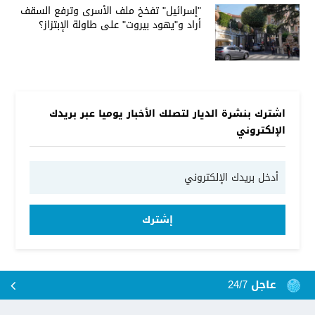
"إسرائيل" تفخخ ملف الأسرى وترفع السقف
أراد و"يهود بيروت" على طاولة الإبتزاز؟
اشترك بنشرة الديار لتصلك الأخبار يوميا عبر بريدك
الإلكتروني
إشترك
عاجل 24/7