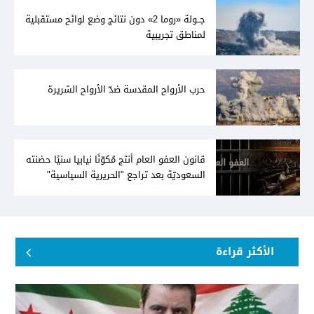
جــولة «روما 2» دون نتائج وضع لوائح مستقبلية
لمناطق تجريبية
حرب الأرواح المقدسة ضدّ الأرواح الشريرة
قانون العفو العام أنتج مُكوّنًا نيابيا سنيًا حضنته
السعوديّة بعد تراجع "الحريرية السياسية"
الأكثر قراءة