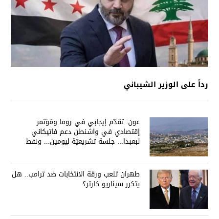
رداً على الوزير الشيباني
عون: تقدّم إيجابي في روما ومُؤتمر
إقتصادي في واشنطن دعم فاتيكاني
لبعبدا... جلسة تشريعيّة ليومين... ونفط
العراق على الطاولة
طهران تلعب ورقة الانتخابات ضد ترامب.. هل
يتكرر سيناريو كارتر؟