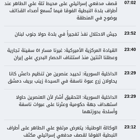
قصف مدفعي إسرائيلي على محيط تلة علي الطاهر عند
07:02
أطراف بلدة النبطية الفوقا فيما تُسمع أصداء القذائف
بوضوح في المنطقة
جيش الاحتلال نفذ تفجيراً في بلدة حولا جنوب لبنان
23:52
القيادة المركزية الأميركية: غيرنا مسار ٥١ سفينة تجارية
23:40
وعطلنا اثنتين منذ استئناف الحصار البحري على إيران
الداخلية السورية: تحييد عنصرين من تنظيم داعش كانا
23:29
يحاولان زرع عبوة ناسفة في السيدة زينب بريف دمشق
الداخلية السورية: التحقيق أشار لأن العنصرين حاولا
23:29
استهداف جهة حكومية وعثرنا على عبوات ناسفة
وأسلحة بحوزتهما
الوكالة الوطنية: يتعرض مرتفع علي الطاهر على أطراف
23:12
النبطية الفوقا لقصف مدفعي إسرائيلي مكثف