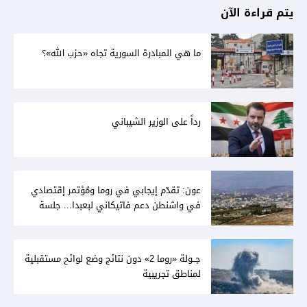
يتم قراءة الآن
ما هي المبادرة السورية تجاه «حزب الله»؟
رداً على الوزير الشيباني
عون: تقدّم إيجابي في روما ومُؤتمر إقتصادي
في واشنطن دعم فاتيكاني لبعبدا... جلسة
تشريعيّة ليومين... ونفط العراق على الطاولة
جــولة «روما 2» دون نتائج وضع لوائح مستقبلية
لمناطق تجريبية