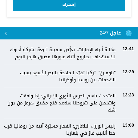
إشترك
عاجل 24/7
وكالة أنباء الإمارات: تعرُّض سفينة تابعة لشركة أدنوك
13:41
للاستهداف بصاروخ أثناء عبورها مضيق هرمز اليوم
"بلومبرغ": تركيا تقيّد الملاحة بالبحر الأسود بسبب
13:29
الهجمات بين روسيا وأوكرانيا
المتحدث باسم الحرس الثوري الإيراني: إذا وافقت
13:23
واشنطن على شروطنا سنعيد فتح مضيق هرمز من دون
شك
رئيس الوزراء البلغاري: انفجار مسيّرة آتية من رومانيا قرب
13:08
خط أنابيب غاز في بلغاريا