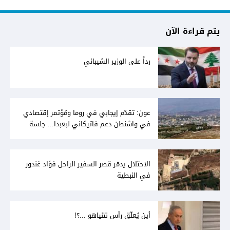
يتم قراءة الآن
رداً على الوزير الشيباني
عون: تقدّم إيجابي في روما ومُؤتمر إقتصادي
في واشنطن دعم فاتيكاني لبعبدا... جلسة
تشريعيّة ليومين... ونفط العراق على الطاولة
الاحتلال يدمّر قصر السفير الراحل فؤاد غندور
في النبطية
أين يُعلّق رأس نتنياهو ...؟!