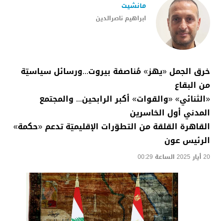
مانشيت
ابراهيم ناصرالدين
خرق الجمل «يهز» مُناصفة بيروت...ورسائل سياسيّة
من البقاع
«الثنائي» «والقوات» أكبر الرابحين... والمجتمع
المدني أول الخاسرين
القاهرة القلقة من التطوّرات الإقليميّة تدعم «حكمة»
الرئيس عون
20 أيار 2025 الساعة 00:29