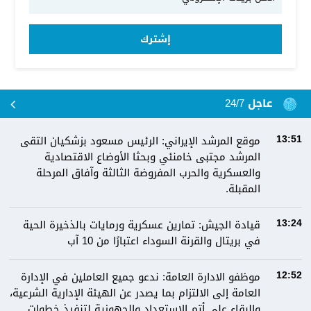
إشترك
عاجل 24/7
موقع المرشد الإيراني: الرئيس مسعود بزشكيان التقى
13:51
المرشد مجتبى خامنئي وبحثا الأوضاع الاقتصادية
والعسكرية والحرب المفروضة الثالثة وآفاق المرحلة
المقبلة.
قيادة الجيش: تمارين عسكرية ورمايات بالذخيرة الحية
13:24
في بريتال والقرنة السوداء اعتبارًا من 10 آب
موظفو الادارة العامة: ندعو جميع العاملين في الإدارة
12:52
العامة إلى الالتزام بما يصدر عن الهيئة الإدارية الشرعية،
والبقاء على أتم الاستعداد والجهوزية لتنفيذ خطوات