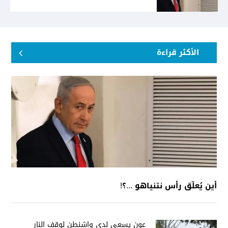
الأكثر قراءة
أين يُعلّق رأس نتنياهو ...؟!
عون يسعى لدى واشنطن لوقف النار