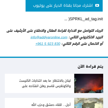
اشترك مجانا بقناة الديار على يوتيوب
SPRKL_ad_tag.init( ...
الرجاء التواصل مع الادارة لقراءة المقال والاطلاع على الأرشيف على
البريد الالكتروني التالي:
info@addiyaronline.com
أو الاتصال على الرقم التالي:
+961 5 923 830
يتم قراءة الآن
لبنان بالانتظار: ما بعد انتخابات الكنيست
والكونغرس قاسم يعلن انفتاحه على
المفاوضات مع دمشق... وصمت سوري يقابله
أجل... للقاء دمشق وحزب الله