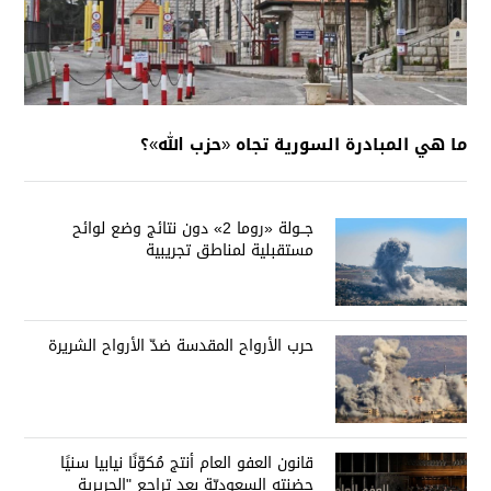
ما هي المبادرة السورية تجاه «حزب الله»؟
جــولة «روما 2» دون نتائج وضع لوائح
مستقبلية لمناطق تجريبية
حرب الأرواح المقدسة ضدّ الأرواح الشريرة
قانون العفو العام أنتج مُكوّنًا نيابيا سنيًا
حضنته السعوديّة بعد تراجع "الحريرية