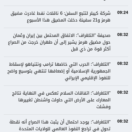
شركة كيبلر لتتبع السفن: 6 ناقلات نفط غادرت مضيق
09:24
هرمز و21 سفينة دخلت المضيق هذا الأسبوع
صحيفة "التلغراف": الاتفاق المحتمل بين إيران وعُمان
08:32
حول مضيق هرمز يشير إلى أن طهران خرجت من الصراع
أكثر قوة من ذي قبل
"التلغراف": الحرب التي خاضها ترامب ونتنياهو لإسقاط
08:32
الجمهورية الإسلامية أو إضعافها تنتهي بتوسيع واضح
للنفوذ الإقليمي الإيراني
"التلغراف": اتفاقات السلام تعكس في النهاية نتائج
08:32
المعارك على الأرض التي حاولت واشنطن تغييرها
وفشلت
"التلغراف": يوجد احتمال أن يثبت هذا الصراع أنه نقطة
08:32
تحول في تراجع النفوذ العالمي للولايات المتحدة