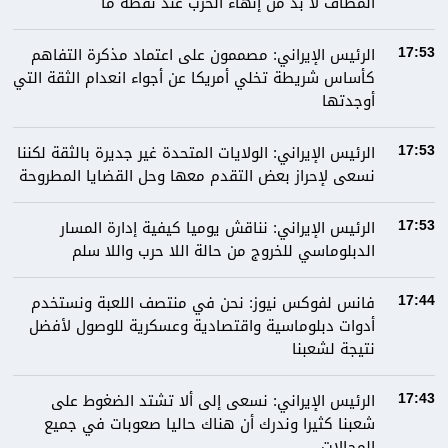
المطاف لا بد من إنهاء الحرب عند نقطة ما
الرئيس الإيراني: مصممون على اعتماد مذكرة التفاهم
17:53
كأساس شريطة تخلي أمريكا عن أجواء انعدام الثقة التي
أوجدتها
الرئيس الإيراني: الولايات المتحدة غير جديرة بالثقة لكننا
17:53
نسعى لإحراز بعض التقدم معها وحل القضايا المطروحة
الرئيس الإيراني: نناقش يوميا كيفية إدارة المسار
17:53
الدبلوماسي للخروج من حالة اللا حرب واللا سلم
فانس لفوكس نيوز: نحن في منتصف اللعبة ونستخدم
17:44
أدوات دبلوماسية واقتصادية وعسكرية للوصول لأفضل
نتيجة لشعبنا
الرئيس الإيراني: نسعى إلى ألا تشتد الضغوط على
17:43
شعبنا كثيرا وندرك أن هناك حاليا صعوبات في جميع
المجالات