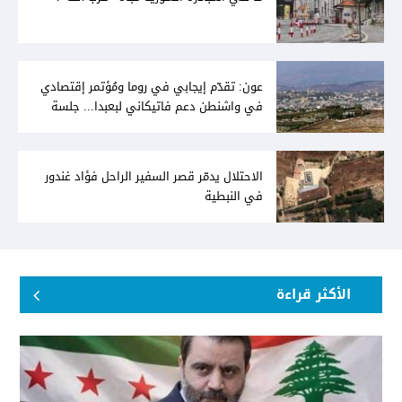
عون: تقدّم إيجابي في روما ومُؤتمر إقتصادي
في واشنطن دعم فاتيكاني لبعبدا... جلسة
تشريعيّة ليومين... ونفط العراق على الطاولة
الاحتلال يدمّر قصر السفير الراحل فؤاد غندور
في النبطية
الأكثر قراءة