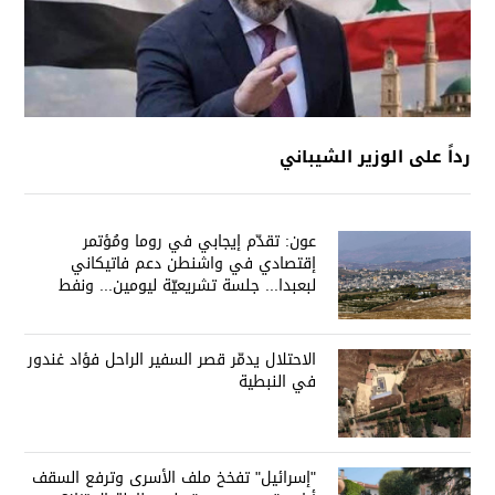
رداً على الوزير الشيباني
عون: تقدّم إيجابي في روما ومُؤتمر
إقتصادي في واشنطن دعم فاتيكاني
لبعبدا... جلسة تشريعيّة ليومين... ونفط
العراق على الطاولة
الاحتلال يدمّر قصر السفير الراحل فؤاد غندور
في النبطية
"إسرائيل" تفخخ ملف الأسرى وترفع السقف