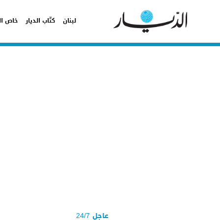
لبنان
كتّاب الديار
خاص ال
عاجل 24/7