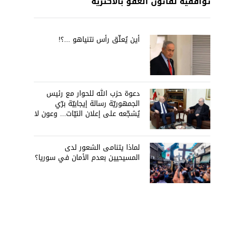
توافقيّة لقانون العفو بالأكثريّة
أين يُعلّق رأس نتنياهو ...؟!
دعوة حزب الله للحوار مع رئيس
الجمهوريّة رسالة إيجابيّة برّي
يُشجّعه على إعلان النيّات... وعون لا
يُمانع
لماذا يتنامى الشعور لدى
المسيحيين بعدم الأمان في سوريا؟