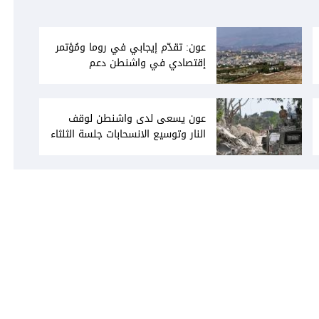
عون: تقدّم إيجابي في روما ومُؤتمر
إقتصادي في واشنطن دعم
فاتيكاني لبعبدا... جلسة تشريعيّة
ليومين... ونفط العراق على الطاولة
عون يسعى لدى واشنطن لوقف
النار وتوسيع الانسحابات جلسة الثلثاء
نحو إقرار صيغة توافقيّة لقانون العفو
بالأكثريّة