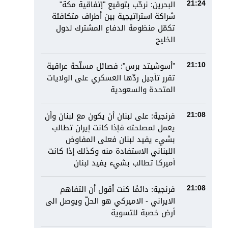
البحرين: نرحّب بتوقيع "إتفاقية مكة"
21:24
شراكة استراتيجية بين أطراف متكافئة
تكمّل منظومة الدفاع المشترك لدول
الخليج
"أسوشيتد برس": فصائل مسلّحة عراقية
21:10
تقرر تأجيل ردّها العسكري على الولايات
المتحدة والسعودية
فرنجية: على لبنان أن يكون مع لبنان وأن
21:08
يعمل لمصلحته فإذا كانت إيران تطالب
بشيء يفيد لبنان فعلى المفاوض
اللبناني الاستفادة منه وكذلك إذا كانت
أميركا تطالب بشيء يفيد لبنان
فرنجية: دائمًا كنت أقول أن التفاهم
21:08
الايراني - الاميركي هو الحلّ ويوصل الى
أرض خصبة للتسوية