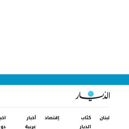
لبنان
كتّاب
إقتصاد
أخبار
اخب
الديار
عربية
دول