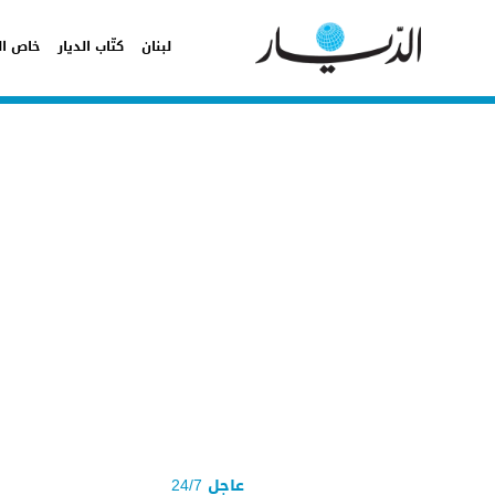
لبنان
كتّاب الديار
خاص ال
عاجل 24/7