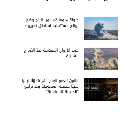
جــولة «روما 2» دون نتائج وضع
لوائح مستقبلية لمناطق تجريبية
حرب الأرواح المقدسة ضدّ الأرواح
الشريرة
قانون العفو العام أنتج مُكوّنًا نيابيا
سنيًا حضنته السعوديّة بعد تراجع
"الحريرية السياسية"