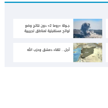
جــولة «روما 2» دون نتائج وضع
لوائح مستقبلية لمناطق تجريبية
أجل... للقاء دمشق وحزب الله