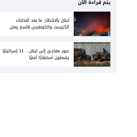
يتم قراءة الآن
لبنان بالانتظار: ما بعد انتخابات
الكنيست والكونغرس قاسم يعلن
انفتاحه على المفاوضات مع دمشق...
وصمت سوري يقابله
عبور مفاجئ إلى لبنان... 11 إسرائيليًا
يشعلون استنفارًا أمنيًا