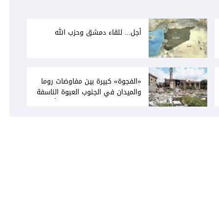
أجل... للقاء دمشق وحزب الله
«الفجوة» كبيرة بين مفاوضات روما
والميدان في الجنوب العبوة الناسفة
في مجدل زون «رسالة» في أكثر من
اتجاه؟