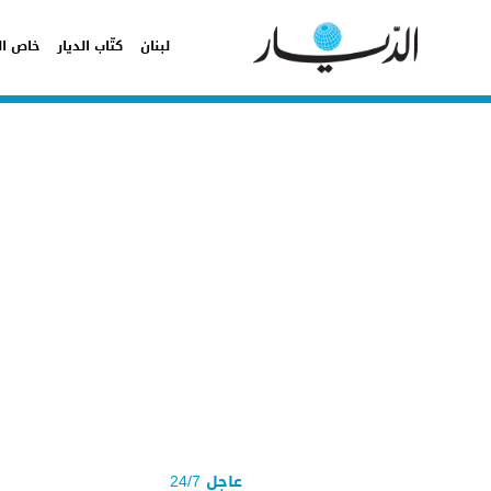
لبنان
كتّاب الديار
خاص ال
عاجل 24/7