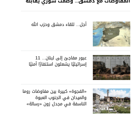
المفاوضات مع دمشق... وصمت سوري يقابله
أجل... للقاء دمشق وحزب الله
عبور مفاجئ إلى لبنان... 11
إسرائيليًا يشعلون استنفارًا أمنيًا
«الفجوة» كبيرة بين مفاوضات روما
والميدان في الجنوب العبوة
الناسفة في مجدل زون «رسالة»
في أكثر من اتجاه؟