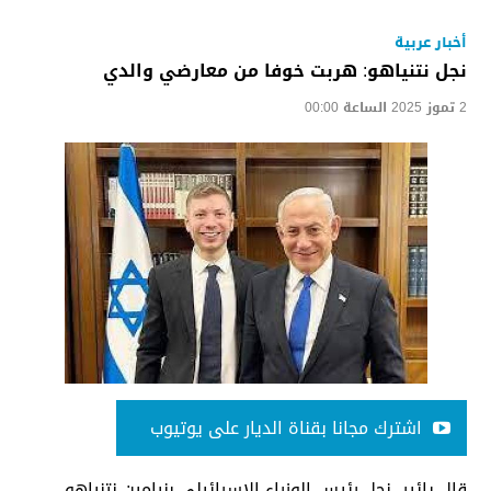
أخبار عربية
نجل نتنياهو: هربت خوفا من معارضي والدي
2 تموز 2025 الساعة 00:00
اشترك مجانا بقناة الديار على يوتيوب
قال يائير، نجل رئيس الوزراء الإسرائيلي بنيامين نتنياهو