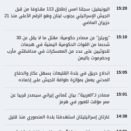
اليونيفيل: سجلنا امس إطلاق 113 مقذوفا من قبل
15:20
الجيش الإسرائيلي بجنوب لبنان وهو الرقم الأعلى منذ 21
حزيران الماضي
"رويترز" عن مصادر حكومية: مقتل ما لا يقل عن 30
15:10
شحصا من القوات الحكومية اليمنية في هجمات
للحوثيين على عدد من المعسكرات في محافظتي مأرب
وحضرموت باليمن
اندلاع حريق في بلدة القليعات بسهل عكار والدفاع
15:05
المدني يعمل بمؤازرة طوافة للجيش على إخماده
مصادر لـ"العربية": بيان عُماني إيراني سيصدر قريبا عن
15:01
ممر مؤقت للعبور في هرمز
غارتان إسرائيليتان استهدفتا بلدة المنصوري منذ قليل
14:38