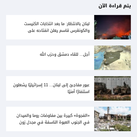
يتم قراءة الآن
لبنان بالانتظار: ما بعد انتخابات الكنيست
والكونغرس قاسم يعلن انفتاحه على
المفاوضات مع دمشق... وصمت سوري يقابله
أجل... للقاء دمشق وحزب الله
عبور مفاجئ إلى لبنان... 11 إسرائيليًا يشعلون
استنفارًا أمنيًا
«الفجوة» كبيرة بين مفاوضات روما والميدان
في الجنوب العبوة الناسفة في مجدل زون
«رسالة» في أكثر من اتجاه؟