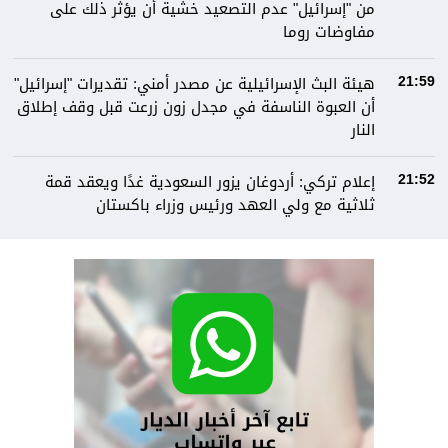
من "إسرائيل" عدم التصعيد خشية أن يؤثر ذلك على
مفاوضات روما
هيئة البث الإسرائيلية عن مصدر أمني: تقديرات "إسرائيل"
21:59
أن العبوة الناسفة في مجدل زون زرعت قبل وقف إطلاق
النار
إعلام تركي: أردوغان يزور السعودية غدًا ويعقد قمة
21:52
ثلاثية مع ولي العهد ورئيس وزراء باكستان