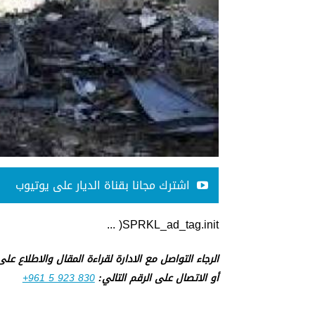
اشترك مجانا بقناة الديار على يوتيوب
SPRKL_ad_tag.init( ...
الرجاء التواصل مع الادارة لقراءة المقال والاطلاع عل
أو الاتصال على الرقم التالي:
+961 5 923 830