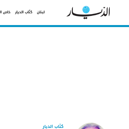
لبنان
كتّاب الديار
خاص ال
كتّاب الديار