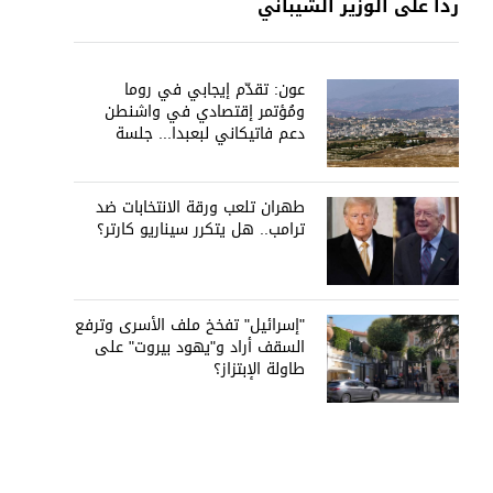
رداً على الوزير الشيباني
عون: تقدّم إيجابي في روما
ومُؤتمر إقتصادي في واشنطن
دعم فاتيكاني لبعبدا... جلسة
تشريعيّة ليومين... ونفط العراق
على الطاولة
طهران تلعب ورقة الانتخابات ضد
ترامب.. هل يتكرر سيناريو كارتر؟
"إسرائيل" تفخخ ملف الأسرى وترفع
السقف أراد و"يهود بيروت" على
طاولة الإبتزاز؟