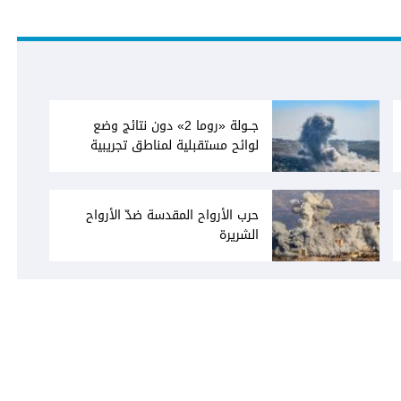
جــولة «روما 2» دون نتائج وضع
لوائح مستقبلية لمناطق تجريبية
حرب الأرواح المقدسة ضدّ الأرواح
الشريرة